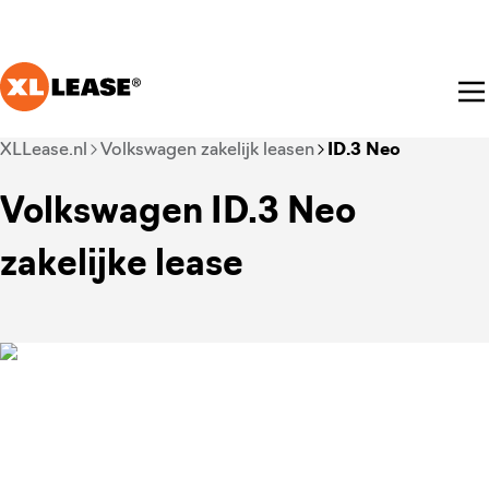
Ga naar hoofdinhoud
Je bent nu voorbij het hoofdmenu
XLLease.nl
Volkswagen zakelijk leasen
ID.3 Neo
Volkswagen ID.3 Neo
zakelijke lease