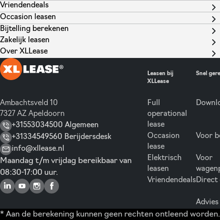
Vriendendeals
Occasion leasen
Bijtelling berekenen
Zakelijk leasen
Over XLLease
Leasen bij
Snel ger
XLLease
Ambachtsveld 10
Full
Downlo
7327 AZ Apeldoorn
operational
lease
+31553034500 Algemeen
Occasion
Voor b
+31334549560 Berijdersdesk
lease
info@xllease.nl
Elektrisch
Voor
Maandag t/m vrijdag bereikbaar van
leasen
wagen
08:30-17:00 uur.
Vriendendeals
Direct
Advies
* Aan de berekening kunnen geen rechten ontleend worden.