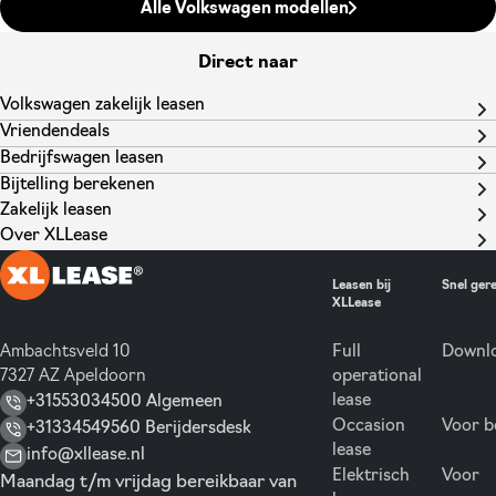
Alle Volkswagen modellen
Direct naar
Volkswagen zakelijk leasen
Vriendendeals
Bedrijfswagen leasen
Bijtelling berekenen
Zakelijk leasen
Over XLLease
Leasen bij
Snel ger
XLLease
Ambachtsveld 10
Full
Downlo
7327 AZ Apeldoorn
operational
lease
+31553034500 Algemeen
Occasion
Voor b
+31334549560 Berijdersdesk
lease
info@xllease.nl
Elektrisch
Voor
Maandag t/m vrijdag bereikbaar van