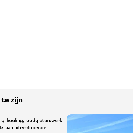
te zijn
ng, koeling, loodgieterswerk
jks aan uiteenlopende