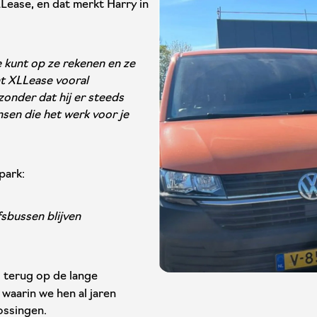
LLease, en dat merkt Harry in
 kunt op ze rekenen en ze
nt XLLease vooral
onder dat hij er steeds
nsen die het werk voor je
npark:
fsbussen blijven
s terug op de lange
aarin we hen al jaren
ossingen.