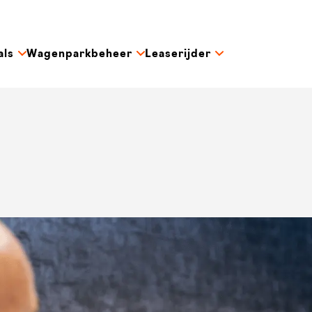
als
Wagenparkbeheer
Leaserijder