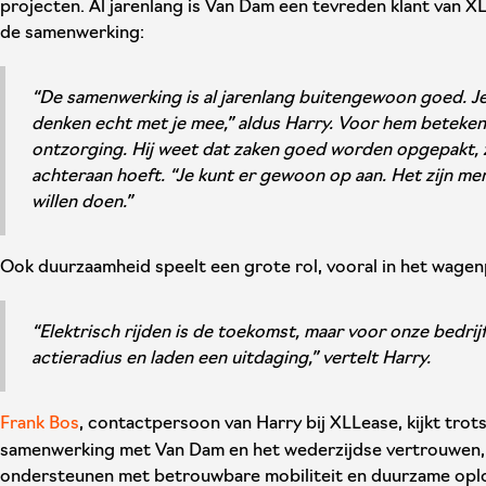
projecten. Al jarenlang is Van Dam een tevreden klant van X
de samenwerking:
“De samenwerking is al jarenlang buitengewoon goed. Je
denken echt met je mee,” aldus Harry. Voor hem beteke
ontzorging. Hij weet dat zaken goed worden opgepakt, z
achteraan hoeft. “Je kunt er gewoon op aan. Het zijn me
willen doen.”
Ook duurzaamheid speelt een grote rol, vooral in het wage
“Elektrisch rijden is de toekomst, maar voor onze bedrij
actieradius en laden een uitdaging,” vertelt Harry.
Frank Bos
, contactpersoon van Harry bij XLLease, kijkt trot
samenwerking met Van Dam en het wederzijdse vertrouwen, w
ondersteunen met betrouwbare mobiliteit en duurzame opl