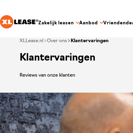
Ga naar hoofdinhoud
Zakelijk leasen
Aanbod
Vriendende
Je bent nu voorbij het hoofdmenu
XLLease.nl
Over ons
Klantervaringen
Klantervaringen
Reviews van onze klanten