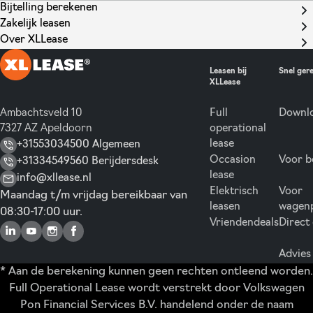
Bijtelling berekenen
Zakelijk leasen
Over XLLease
Leasen bij
Snel ger
XLLease
Ambachtsveld 10
Full
Downlo
7327 AZ Apeldoorn
operational
lease
+31553034500 Algemeen
Occasion
Voor b
+31334549560 Berijdersdesk
lease
info@xllease.nl
Elektrisch
Voor
Maandag t/m vrijdag bereikbaar van
leasen
wagen
08:30-17:00 uur.
Vriendendeals
Direct
Advies
* Aan de berekening kunnen geen rechten ontleend worden.
Full Operational Lease wordt verstrekt door Volkswagen
Pon Financial Services B.V. handelend onder de naam