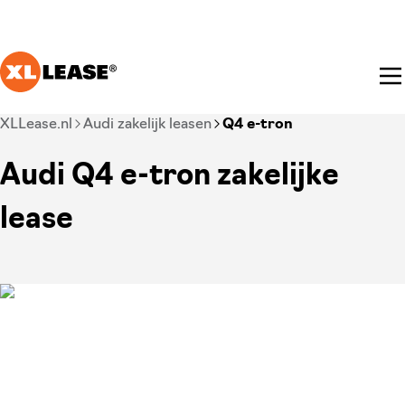
Ga naar hoofdinhoud
Je bent nu voorbij het hoofdmenu
XLLease.nl
Audi zakelijk leasen
Q4 e-tron
Audi Q4 e-tron zakelijke
lease