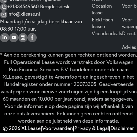
Occasion
Voor b
+31334549560 Berijdersdesk
lease
info@xllease.nl
Elektrisch
Voor
Maandag t/m vrijdag bereikbaar van
leasen
wagen
08:30-17:00 uur.
Vriendendeals
Direct
Advies
* Aan de berekening kunnen geen rechten ontleend worden.
Full Operational Lease wordt verstrekt door Volkswagen
Pon Financial Services B.V. handelend onder de naam
XLLease, gevestigd te Amersfoort en ingeschreven in het
Handelregister onder nummer 20073305. Geadverteerde
vanafprijzen voor nieuwe voertuigen zijn bij een looptijd van
60 maanden en 10.000 per jaar, tenzij anders aangegeven.
Voor de informatie op deze pagina zijn wij afhankelijk van
onze dataleveranciers. Er kunnen geen rechten ontleend
worden aan de juistheid van deze informatie.
© 2026 XLLease
Voorwaarden
Privacy & Legal
Disclaimer
|
|
|