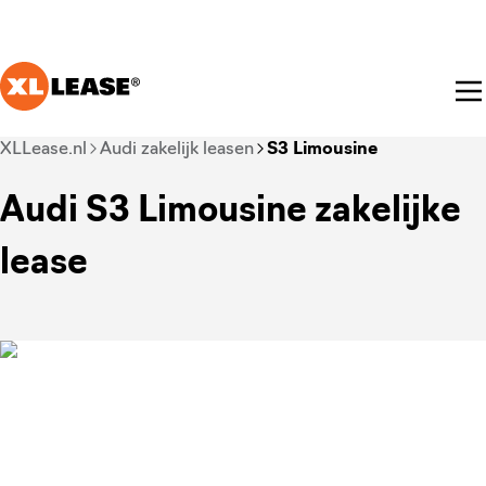
Ga naar hoofdinhoud
Je bent nu voorbij het hoofdmenu
XLLease.nl
Audi zakelijk leasen
S3 Limousine
Audi S3 Limousine zakelijke
lease