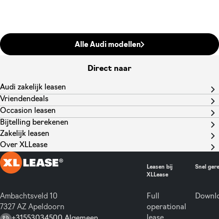
Alle Audi modellen
Direct naar
Audi zakelijk leasen
Vriendendeals
Occasion leasen
Bijtelling berekenen
Zakelijk leasen
Over XLLease
Leasen bij
Snel ger
XLLease
Ambachtsveld 10
Full
Downlo
7327 AZ Apeldoorn
operational
lease
+31553034500 Algemeen