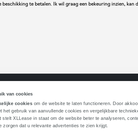
dan staat in deze brief welke stappen u moet ondernemen om de beschikking te betalen. Ik wil graag een bekeuring inzien
Snel geregeld
Populaire mo
ik van cookies
e
Download de app
Volkswage
elijke cookies
om de website te laten functioneren. Door akkoo
Voor berijders
CUPRA Ra
t het gebruik van aanvullende cookies en vergelijkbare technie
Voor wagenparkbeheerder
Audi Q4 e
t stelt XLLease in staat om de website beter te analyseren, conte
Direct een offerte
Volkswage
 zorgen dat u relevante advertenties te zien krijgt.
Advies aanvragen
Alle auto's