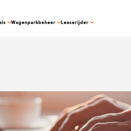
als
Wagenparkbeheer
Leaserijder