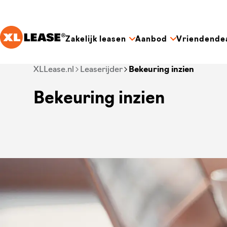
Ga naar hoofdinhoud
Zakelijk leasen
Aanbod
Vriendende
Je bent nu voorbij het hoofdmenu
XLLease.nl
Leaserijder
Bekeuring inzien
Bekeuring inzien