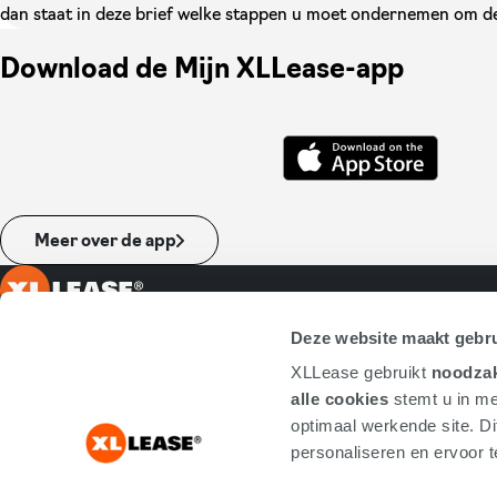
Download de Mijn XLLease-app
Meer over de app
Leasen bij XLLease
Deze website maakt gebru
Ambachtsveld 10
Full operational leas
XLLease gebruikt
noodzak
7327 AZ Apeldoorn
Occasion lease
alle cookies
stemt u in me
+31553034500 Algemeen
Elektrisch leasen
optimaal werkende site. Di
+31334549560 Berijdersdesk
Vriendendeals
personaliseren en ervoor te
info@xllease.nl
Maandag t/m vrijdag bereikbaar van