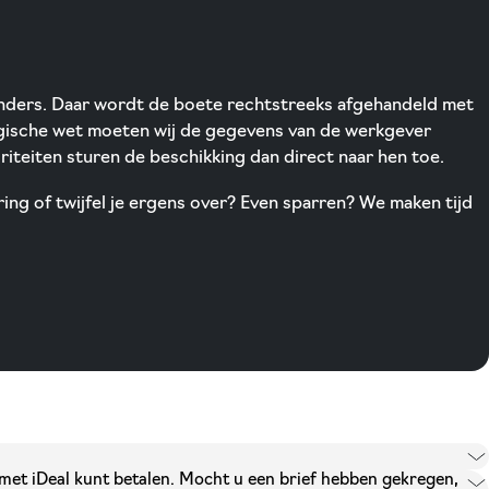
 anders. Daar wordt de boete rechtstreeks afgehandeld met
gische wet moeten wij de gegevens van de werkgever
iteiten sturen de beschikking dan direct naar hen toe.
ing of twijfel je ergens over? Even sparren? We maken tijd
g met iDeal kunt betalen. Mocht u een brief hebben gekregen,