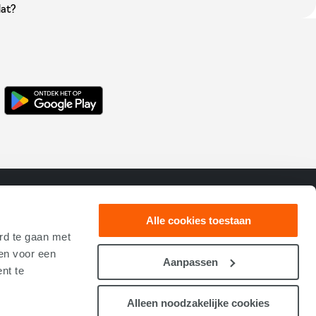
, kan dat?
dellen
Over XLLease
Alle cookies toestaan
n ID. Polo
Contact
rd te gaan met
val
Over ons
ken voor een
-tron
Nieuws
Aanpassen
nt te
n ID.3 Neo
Ons team
Reviews
Alleen noodzakelijke cookies