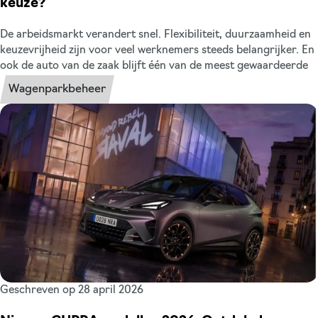
keuze?
De arbeidsmarkt verandert snel. Flexibiliteit, duurzaamheid en
keuzevrijheid zijn voor veel werknemers steeds belangrijker. En
ook de auto van de zaak blijft één van de meest gewaardeerde
arbeidsvoorwaarden in Nederland. Tegelijk bieden steeds meer
Wagenparkbeheer
organisaties ook een mobiliteitsbudget aan. Maar wat is voor u
de beste keuze? Zeker met de komst van de pseudo-eindheffing
op fossiele auto’s in 2027 wordt die vraag steeds relevanter. In
dit artikel zetten wij de voor- en nadelen overzichtelijk voor u
op een rij. Voor werkgevers én werknemers.
Geschreven op 28 april 2026