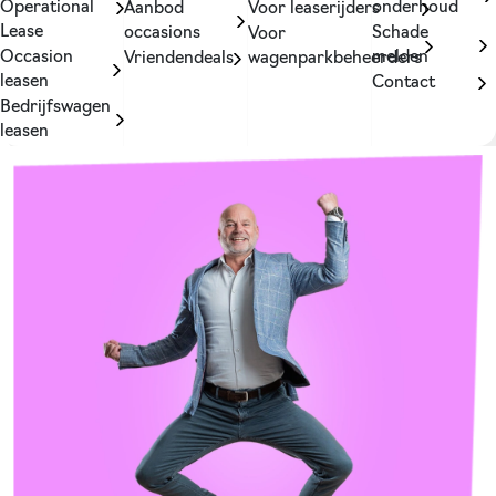
Operational
onderhoud
Aanbod
Voor leaserijders
Lease
occasions
Schade
Voor
Occasion
melden
Vriendendeals
wagenparkbeheerders
leasen
Contact
Bedrijfswagen
leasen