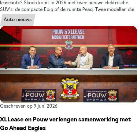
leaseauto? Škoda komt in 2026 met twee nieuwe elektrische
SUV’s: de compacte Epiq of de ruimte Peaq. Twee modellen die
binnen de zakelijke lease veel leaserijders gaat aanspreken. De
Auto nieuws
Škoda Epiq en de Škoda Peaq zijn in juni en juli exclusief te
bekijken bij Pouw tijdens de roadshows, nog voordat ze officieel
in de showroom staan. Weten of het model wat voor jou is?
Meld je aan en kom de modellen in het echt bewonderen!
Geschreven op 9 juni 2026
XLLease en Pouw verlengen samenwerking met
Go Ahead Eagles