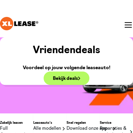
Ga naar hoofdinhoud
Je bent nu voorbij het hoofdmenu
Vriendendeals
Voordeel op jouw volgende leaseauto!
Bekijk deals
Zakelijk leasen
Leaseauto's
Snel regelen
Service
Full
Alle modellen
Download onze app
Reparaties &