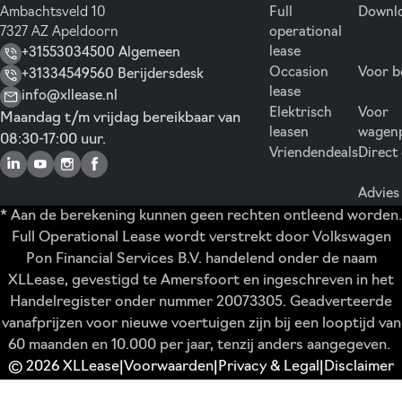
Ambachtsveld 10
Full
Downlo
7327 AZ Apeldoorn
operational
lease
+31553034500 Algemeen
Occasion
Voor b
+31334549560 Berijdersdesk
lease
info@xllease.nl
Elektrisch
Voor
Maandag t/m vrijdag bereikbaar van
leasen
wagen
08:30-17:00 uur.
Vriendendeals
Direct
Advies
* Aan de berekening kunnen geen rechten ontleend worden.
Full Operational Lease wordt verstrekt door Volkswagen
Pon Financial Services B.V. handelend onder de naam
XLLease, gevestigd te Amersfoort en ingeschreven in het
Handelregister onder nummer 20073305. Geadverteerde
vanafprijzen voor nieuwe voertuigen zijn bij een looptijd van
60 maanden en 10.000 per jaar, tenzij anders aangegeven.
© 2026 XLLease
Voorwaarden
Privacy & Legal
Disclaimer
|
|
|