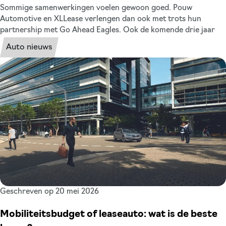
Sommige samenwerkingen voelen gewoon goed. Pouw
Automotive en XLLease verlengen dan ook met trots hun
partnership met Go Ahead Eagles. Ook de komende drie jaar
zijn wij samen met Pouw officieel mobiliteitspartner van de club
Auto nieuws
uit Deventer. Drie sterke namen uit de regio, met dezelfde
mentaliteit: nuchter, betrokken en altijd in beweging. Een
samenwerking die al jaren staat als een huis, gebouwd op
vertrouwen, respect en vooral: samen de schouders eronder.
Geschreven op 20 mei 2026
Mobiliteitsbudget of leaseauto: wat is de beste