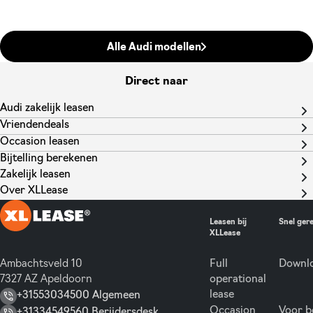
Alle Audi modellen
Direct naar
Audi zakelijk leasen
Vriendendeals
Occasion leasen
Bijtelling berekenen
Zakelijk leasen
Over XLLease
Leasen bij
Snel ger
XLLease
Ambachtsveld 10
Full
Downlo
7327 AZ Apeldoorn
operational
lease
+31553034500 Algemeen
Occasion
Voor b
+31334549560 Berijdersdesk