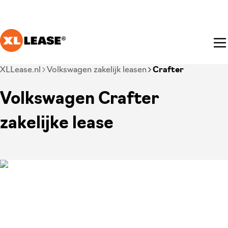
Ga naar hoofdinhoud
Je bent nu voorbij het hoofdmenu
XLLease.nl
Volkswagen zakelijk leasen
Crafter
Volkswagen Crafter
zakelijke lease