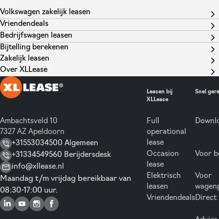
Volkswagen zakelijk leasen
Vriendendeals
Bedrijfswagen leasen
Bijtelling berekenen
Zakelijk leasen
Over XLLease
Leasen bij
Snel ger
XLLease
Ambachtsveld 10
Full
Downlo
7327 AZ Apeldoorn
operational
lease
+31553034500 Algemeen
Occasion
Voor b
+31334549560 Berijdersdesk
lease
info@xllease.nl
Elektrisch
Voor
Maandag t/m vrijdag bereikbaar van
leasen
wagen
08:30-17:00 uur.
Vriendendeals
Direct