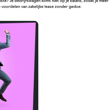
iste? Je bedrijfswagen komt niet op je balans, zodat je meer
 voordelen van zakelijke lease zonder gedoe.