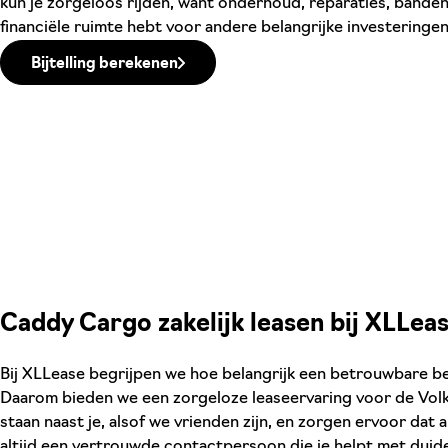
kun je zorgeloos rijden, want onderhoud, reparaties, banden,
financiële ruimte hebt voor andere belangrijke investering
Bijtelling berekenen
Caddy Cargo zakelijk leasen bij XLLea
Bij XLLease begrijpen we hoe belangrijk een betrouwbare be
Daarom bieden we een zorgeloze leaseervaring voor de Vo
staan naast je, alsof we vrienden zijn, en zorgen ervoor dat 
altijd een vertrouwde contactpersoon die je helpt met duide