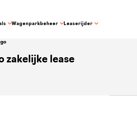
als
Wagenparkbeheer
Leaserijder
rgo
zakelijke lease