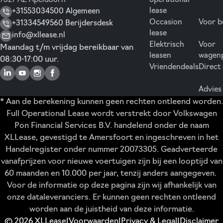
7327 AZ Apeldoorn
operational
lease
+31553034500 Algemeen
Occasion
Voor b
+31334549560 Berijdersdesk
lease
info@xllease.nl
Elektrisch
Voor
Maandag t/m vrijdag bereikbaar van
leasen
wagen
08:30-17:00 uur.
Vriendendeals
Direct
Advies
* Aan de berekening kunnen geen rechten ontleend worden.
Full Operational Lease wordt verstrekt door Volkswagen
Pon Financial Services B.V. handelend onder de naam
XLLease, gevestigd te Amersfoort en ingeschreven in het
Handelregister onder nummer 20073305. Geadverteerde
vanafprijzen voor nieuwe voertuigen zijn bij een looptijd van
60 maanden en 10.000 per jaar, tenzij anders aangegeven.
Voor de informatie op deze pagina zijn wij afhankelijk van
onze dataleveranciers. Er kunnen geen rechten ontleend
worden aan de juistheid van deze informatie.
© 2026 XLLease
Voorwaarden
Privacy & Legal
Disclaimer
|
|
|