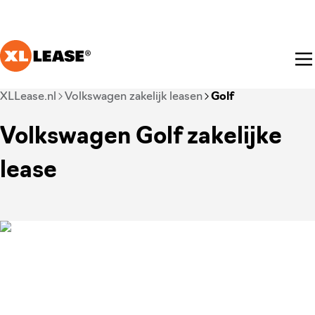
Ga naar hoofdinhoud
Je bent nu voorbij het hoofdmenu
XLLease.nl
Volkswagen zakelijk leasen
Golf
Volkswagen Golf zakelijke
lease