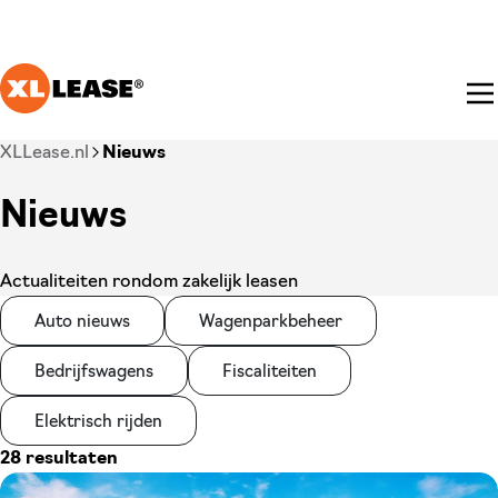
Ga naar hoofdinhoud
Je bent nu voorbij het hoofdmenu
XLLease.nl
Nieuws
Nieuws
Actualiteiten rondom zakelijk leasen
Auto nieuws
Wagenparkbeheer
Bedrijfswagens
Fiscaliteiten
Elektrisch rijden
28 resultaten