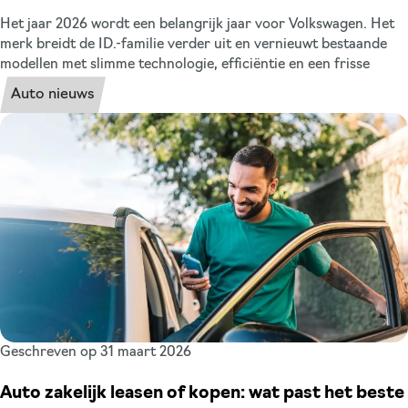
Het jaar 2026 wordt een belangrijk jaar voor Volkswagen. Het
merk breidt de ID.-familie verder uit en vernieuwt bestaande
modellen met slimme technologie, efficiëntie en een frisse
designtaal. Voor jou als zakelijke rijder en wagenparkbeheerder
Auto nieuws
is dit goed nieuws: de nieuwe generatie focust op een
uitstekende Total Cost of Ownership (TCO) en maximaal
gebruiksgemak. Daarom zetten we alle nieuwe Volkswagen
modellen die we in 2026 terug gaan zien op de weg
overzichtelijk voor je op een rij. Zo weet je precies waar je naar
uit kunt kijken voor misschien wel je volgende zakelijke
leaseauto.
Geschreven op 31 maart 2026
Auto zakelijk leasen of kopen: wat past het beste