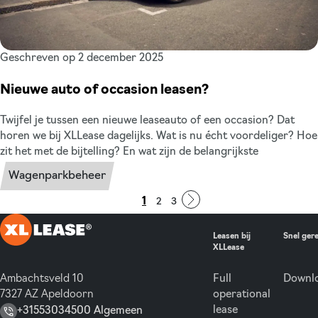
Geschreven op 2 december 2025
Nieuwe auto of occasion leasen?
Twijfel je tussen een nieuwe leaseauto of een occasion? Dat
horen we bij XLLease dagelijks. Wat is nu écht voordeliger? Hoe
zit het met de bijtelling? En wat zijn de belangrijkste
verschillen? We nemen het helder met je door, zodat je een
Wagenparkbeheer
keuze maakt die past bij jouw situatie.
1
2
3
Leasen bij
Snel ger
XLLease
Ambachtsveld 10
Full
Downlo
7327 AZ Apeldoorn
operational
lease
+31553034500 Algemeen