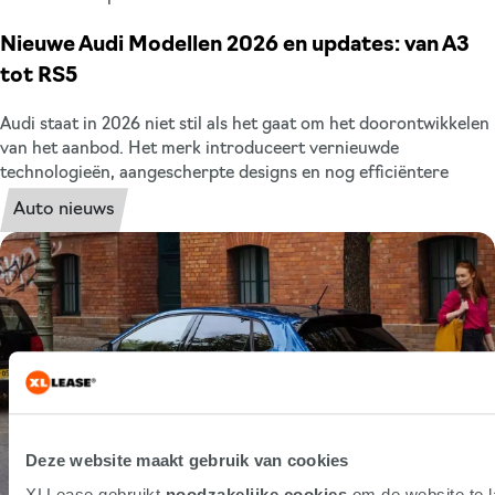
Nieuwe Audi Modellen 2026 en updates: van A3
tot RS5
Audi staat in 2026 niet stil als het gaat om het doorontwikkelen
van het aanbod. Het merk introduceert vernieuwde
technologieën, aangescherpte designs en nog efficiëntere
aandrijflijnen binnen het brede gamma aan modellen. Ben je
Auto nieuws
benieuwd naar de nieuwe Audi modellen in 2026? Wij zetten het
voor je op een rij. Zo weet je precies waar je naar uit kunt
kijken.
Deze website maakt gebruik van cookies
XLLease gebruikt
noodzakelijke cookies
om de website te l