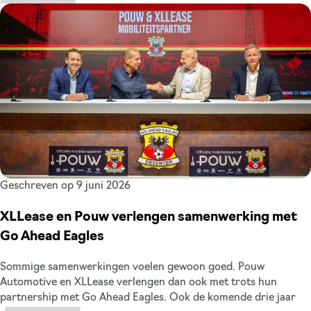
bekijken bij Pouw tijdens de roadshows, nog voordat ze officieel
in de showroom staan. Weten of het model wat voor jou is?
Meld je aan en kom de modellen in het echt bewonderen!
Geschreven op 9 juni 2026
XLLease en Pouw verlengen samenwerking met
Go Ahead Eagles
Sommige samenwerkingen voelen gewoon goed. Pouw
Automotive en XLLease verlengen dan ook met trots hun
partnership met Go Ahead Eagles. Ook de komende drie jaar