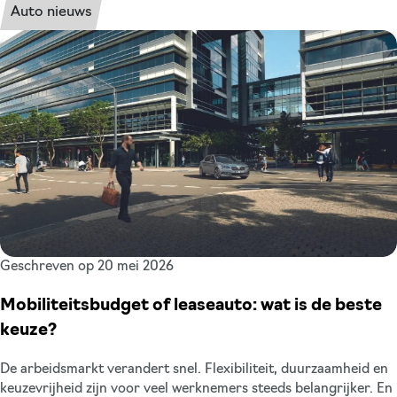
zijn wij samen met Pouw officieel mobiliteitspartner van de club
Auto nieuws
uit Deventer. Drie sterke namen uit de regio, met dezelfde
mentaliteit: nuchter, betrokken en altijd in beweging. Een
samenwerking die al jaren staat als een huis, gebouwd op
vertrouwen, respect en vooral: samen de schouders eronder.
Geschreven op 20 mei 2026
Mobiliteitsbudget of leaseauto: wat is de beste
keuze?
De arbeidsmarkt verandert snel. Flexibiliteit, duurzaamheid en
keuzevrijheid zijn voor veel werknemers steeds belangrijker. En