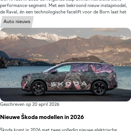
performance-segment. Met een bekroond nieuw instapmodel,
de Raval, én een technologische facelift voor de Born laat het
merk zien hoe sportiviteit, design en elektrische innovatie
Auto nieuws
samenkomen. We zetten het nieuwe CUPRA model en de facelift
van de Born in 2026 overzichtelijk voor u op een rij.
Geschreven op 20 april 2026
Nieuwe Škoda modellen in 2026
Škoda komt in 2026 met twee volledig nieuwe elektrische