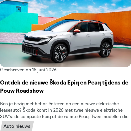
Geschreven op 15 juni 2026
Ontdek de nieuwe Škoda Epiq en Peaq tijdens de
Pouw Roadshow
Ben je bezig met het oriënteren op een nieuwe elektrische
leaseauto? Škoda komt in 2026 met twee nieuwe elektrische
SUV’s: de compacte Epiq of de ruimte Peaq. Twee modellen die
binnen de zakelijke lease veel leaserijders gaat aanspreken. De
Auto nieuws
Škoda Epiq en de Škoda Peaq zijn in juni en juli exclusief te