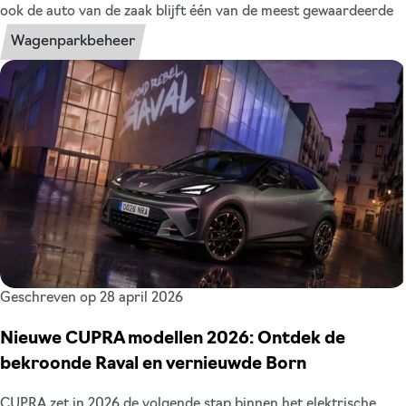
ook de auto van de zaak blijft één van de meest gewaardeerde
arbeidsvoorwaarden in Nederland. Tegelijk bieden steeds meer
Wagenparkbeheer
organisaties ook een mobiliteitsbudget aan. Maar wat is voor u
de beste keuze? Zeker met de komst van de pseudo-eindheffing
op fossiele auto’s in 2027 wordt die vraag steeds relevanter. In
dit artikel zetten wij de voor- en nadelen overzichtelijk voor u
op een rij. Voor werkgevers én werknemers.
Geschreven op 28 april 2026
Nieuwe CUPRA modellen 2026: Ontdek de
bekroonde Raval en vernieuwde Born
CUPRA zet in 2026 de volgende stap binnen het elektrische