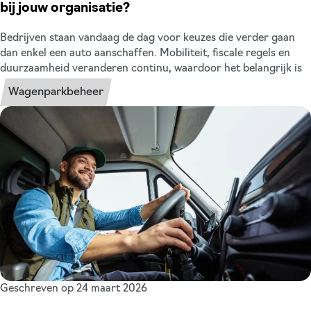
bij jouw organisatie?
Bedrijven staan vandaag de dag voor keuzes die verder gaan
dan enkel een auto aanschaffen. Mobiliteit, fiscale regels en
duurzaamheid veranderen continu, waardoor het belangrijk is
om bewust te kiezen hoe je jouw wagenpark organiseert. Eén
Wagenparkbeheer
van de vragen die wij nog regelmatig van ondernemers krijgen
is: ga je de auto of auto’s van de zaak kopen of is zakelijk leasen
de beste keuze? Bij XLLease helpen we bedrijven om inzicht te
krijgen in de financiële, operationele en fiscale gevolgen van
kopen versus leasen. Zo weet je steeds beter welke optie het
beste bij je past.
Geschreven op 24 maart 2026