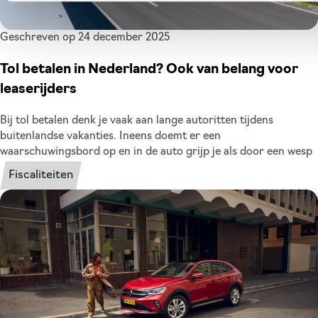
Geschreven op 24 december 2025
Tol betalen in Nederland? Ook van belang voor
leaserijders
Bij tol betalen denk je vaak aan lange autoritten tijdens
buitenlandse vakanties. Ineens doemt er een
waarschuwingsbord op en in de auto grijp je als door een wesp
gestoken naar je cash of bankpas. Steeds meer verloopt dit
Fiscaliteiten
tolproces in het buitenland digitaal. Nederlandse autorijders
merken na terugkomst van hun vakantie of zakenreis in het
buitenland dat er tegenwoordig daadwerkelijk tol geïncasseerd
wordt. Maar ook in Nederland kennen we inmiddels een aantal
locaties waar je als weggebruiker tol betaalt. Wat betekent dit
voor jou als leaserijder? XLLease zet het voor je op een rij.