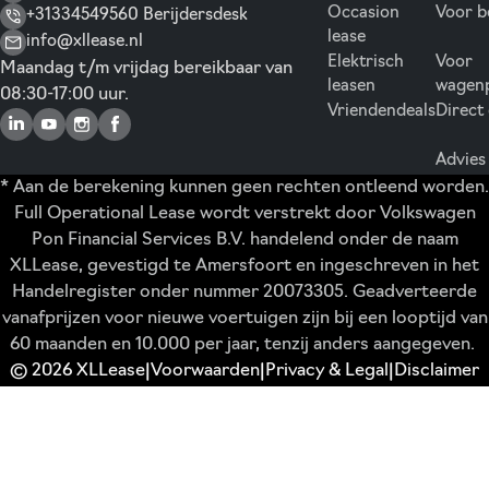
Occasion
Voor b
+31334549560 Berijdersdesk
lease
info@xllease.nl
Elektrisch
Voor
Maandag t/m vrijdag bereikbaar van
leasen
wagen
08:30-17:00 uur.
Vriendendeals
Direct
Advies
* Aan de berekening kunnen geen rechten ontleend worden.
Full Operational Lease wordt verstrekt door Volkswagen
Pon Financial Services B.V. handelend onder de naam
XLLease, gevestigd te Amersfoort en ingeschreven in het
Handelregister onder nummer 20073305. Geadverteerde
vanafprijzen voor nieuwe voertuigen zijn bij een looptijd van
60 maanden en 10.000 per jaar, tenzij anders aangegeven.
© 2026 XLLease
Voorwaarden
Privacy & Legal
Disclaimer
|
|
|