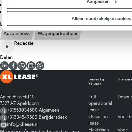
Aanpassen
opvolger, de ID. Polo? Bekijk het model bij XLLease en
ontvang als eerste een offerte.
Alleen noodzakelijke cookies
Lees meer over
Auto nieuws
Wagenparkbeheer
Redactie
R
Delen
Leasen bij
Snel ger
XLLease
Ambachtsveld 10
Full
Downlo
7327 AZ Apeldoorn
operational
lease
+31553034500 Algemeen
Occasion
Voor b
+31334549560 Berijdersdesk
lease
info@xllease.nl
Elektrisch
Voor
Maandag t/m vrijdag bereikbaar van