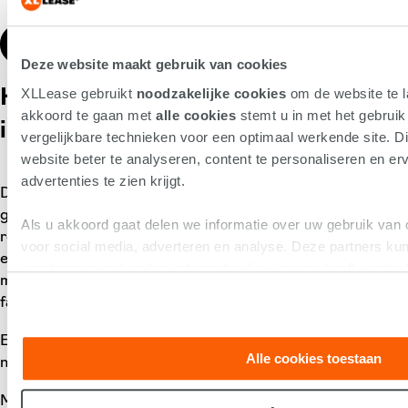
Ontdek de ID. Polo
Deze website maakt gebruik van cookies
XLLease gebruikt
noodzakelijke cookies
om de website te l
Het verleden, heden én de toekomst
akkoord te gaan met
alle cookies
stemt u in met het gebrui
in het jaar 2026
vergelijkbare technieken voor een optimaal werkende site. Di
website beter te analyseren, content te personaliseren en erv
advertenties te zien krijgt.
De Volkswagen Polo laat zien dat een compacte auto
groots kan zijn. Met 20 miljoen verkochte exemplaren, een
Als u akkoord gaat delen we informatie over uw gebruik van 
recent toegekende titel als beste auto van de laatste halve
voor social media, adverteren en analyse. Deze partners k
eeuw en een stevige positie binnen zowel de Nederlandse
combineren met andere informatie die u aan ze heeft verstre
markt als de XLLease vloot, is de Polo een blijvende
op basis van uw gebruik van hun services.
favoriet.
En met de komst van de ID. Polo is het duidelijk: dit icoon is
Alle cookies toestaan
nog lang niet klaar. De volgende halve eeuw kan beginnen.
Meer weten over de Volkswagen Polo of zijn elektrische