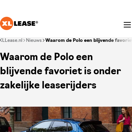
Ga naar hoofdinhoud
Je bent nu voorbij het hoofdmenu
XLLease.nl
Nieuws
Waarom de Polo een blijvende favoriet 
Waarom de Polo een
blijvende favoriet is onder
zakelijke leaserijders