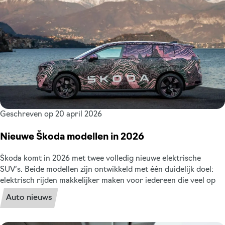
vertrouwen, respect en vooral: samen de schouders eronder.
Geschreven op 20 april 2026
Nieuwe Škoda modellen in 2026
Škoda komt in 2026 met twee volledig nieuwe elektrische
SUV’s. Beide modellen zijn ontwikkeld met één duidelijk doel:
elektrisch rijden makkelijker maken voor iedereen die veel op
de weg zit. Meer ruimte, slim ontwerp en een praktisch
Auto nieuws
rijbereik. Ziet uw nieuwe leaseauto hier misschien bij? Wij
zetten de twee modellen op een rij.