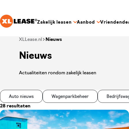
Ga naar hoofdinhoud
Zakelijk leasen
Aanbod
Vriendende
Je bent nu voorbij het hoofdmenu
XLLease.nl
Nieuws
Nieuws
Actualiteiten rondom zakelijk leasen
Auto nieuws
Wagenparkbeheer
Bedrijfswa
28 resultaten