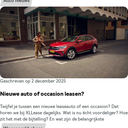
Auto nieuws
benieuwd naar de nieuwe Audi modellen in 2026? Wij zetten het
voor je op een rij. Zo weet je precies waar je naar uit kunt
kijken.
Geschreven op 2 december 2025
Nieuwe auto of occasion leasen?
Twijfel je tussen een nieuwe leaseauto of een occasion? Dat
horen we bij XLLease dagelijks. Wat is nu écht voordeliger? Hoe
zit het met de bijtelling? En wat zijn de belangrijkste
verschillen? We nemen het helder met je door, zodat je een