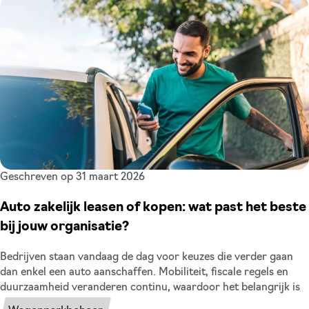
van de Born in 2026 overzichtelijk voor u op een rij.
Geschreven op 31 maart 2026
Auto zakelijk leasen of kopen: wat past het beste
bij jouw organisatie?
Bedrijven staan vandaag de dag voor keuzes die verder gaan
dan enkel een auto aanschaffen. Mobiliteit, fiscale regels en
duurzaamheid veranderen continu, waardoor het belangrijk is
om bewust te kiezen hoe je jouw wagenpark organiseert. Eén