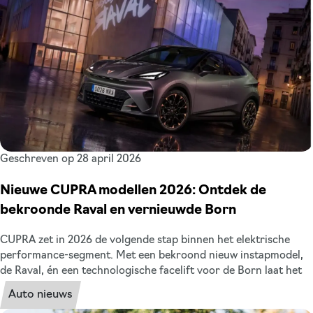
Meld je aan en kom de modellen in het echt bewonderen!
Geschreven op 28 april 2026
Nieuwe CUPRA modellen 2026: Ontdek de
bekroonde Raval en vernieuwde Born
CUPRA zet in 2026 de volgende stap binnen het elektrische
performance-segment. Met een bekroond nieuw instapmodel,
de Raval, én een technologische facelift voor de Born laat het
merk zien hoe sportiviteit, design en elektrische innovatie
Auto nieuws
samenkomen. We zetten het nieuwe CUPRA model en de facelift