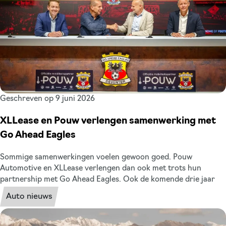
Geschreven op 9 juni 2026
XLLease en Pouw verlengen samenwerking met
Go Ahead Eagles
Sommige samenwerkingen voelen gewoon goed. Pouw
Automotive en XLLease verlengen dan ook met trots hun
partnership met Go Ahead Eagles. Ook de komende drie jaar
zijn wij samen met Pouw officieel mobiliteitspartner van de club
Auto nieuws
uit Deventer. Drie sterke namen uit de regio, met dezelfde
mentaliteit: nuchter, betrokken en altijd in beweging. Een
samenwerking die al jaren staat als een huis, gebouwd op