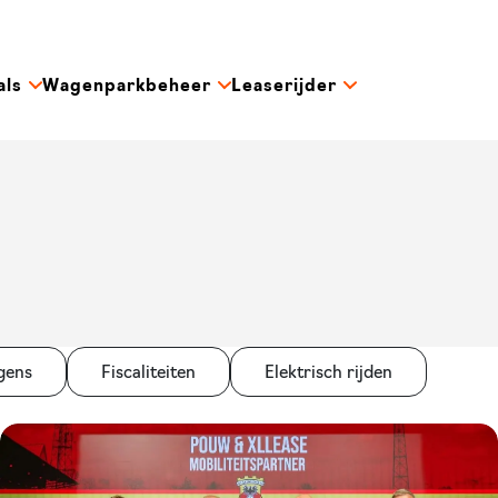
als
Wagenparkbeheer
Leaserijder
gens
Fiscaliteiten
Elektrisch rijden