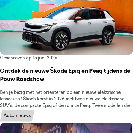
Geschreven op 15 juni 2026
Ontdek de nieuwe Škoda Epiq en Peaq tijdens de
Pouw Roadshow
Ben je bezig met het oriënteren op een nieuwe elektrische
leaseauto? Škoda komt in 2026 met twee nieuwe elektrische
SUV’s: de compacte Epiq of de ruimte Peaq. Twee modellen die
binnen de zakelijke lease veel leaserijders gaat aanspreken. De
Auto nieuws
Škoda Epiq en de Škoda Peaq zijn in juni en juli exclusief te
bekijken bij Pouw tijdens de roadshows, nog voordat ze officieel
in de showroom staan. Weten of het model wat voor jou is?