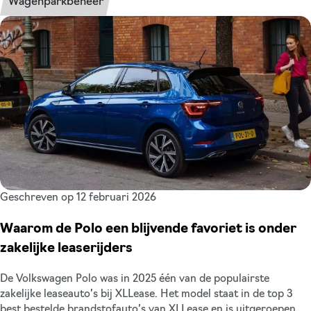
Wagenparkbeheer
van de vragen die wij nog regelmatig van ondernemers krijgen
is: ga je de auto of auto’s van de zaak kopen of is zakelijk leasen
de beste keuze? Bij XLLease helpen we bedrijven om inzicht te
krijgen in de financiële, operationele en fiscale gevolgen van
kopen versus leasen. Zo weet je steeds beter welke optie het
beste bij je past.
Geschreven op 12 februari 2026
Waarom de Polo een blijvende favoriet is onder
zakelijke leaserijders
De Volkswagen Polo was in 2025 één van de populairste
zakelijke leaseauto’s bij XLLease. Het model staat in de top 3
best bestelde brandstofauto’s van XLLease en is uitgeroepen