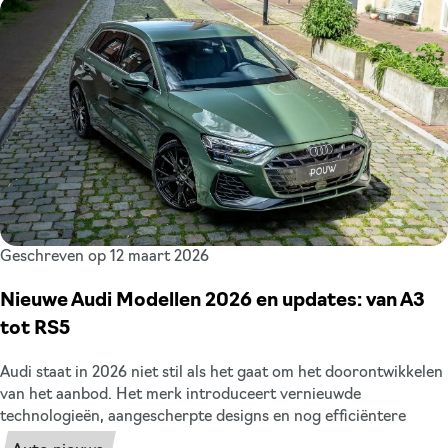
uitstekende Total Cost of Ownership (TCO) en maximaal
gebruiksgemak. Daarom zetten we alle nieuwe Volkswagen
modellen die we in 2026 terug gaan zien op de weg
overzichtelijk voor je op een rij. Zo weet je precies waar je naar
uit kunt kijken voor misschien wel je volgende zakelijke
leaseauto.
Geschreven op 12 maart 2026
Nieuwe Audi Modellen 2026 en updates: van A3
tot RS5
Audi staat in 2026 niet stil als het gaat om het doorontwikkelen
van het aanbod. Het merk introduceert vernieuwde
technologieën, aangescherpte designs en nog efficiëntere
aandrijflijnen binnen het brede gamma aan modellen. Ben je