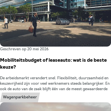
Geschreven op 20 mei 2026
Mobiliteitsbudget of leaseauto: wat is de beste
keuze?
De arbeidsmarkt verandert snel. Flexibiliteit, duurzaamheid en
keuzevrijheid zijn voor veel werknemers steeds belangrijker. En
ook de auto van de zaak blijft één van de meest gewaardeerde
arbeidsvoorwaarden in Nederland. Tegelijk bieden steeds meer
Wagenparkbeheer
organisaties ook een mobiliteitsbudget aan. Maar wat is voor u
de beste keuze? Zeker met de komst van de pseudo-eindheffing