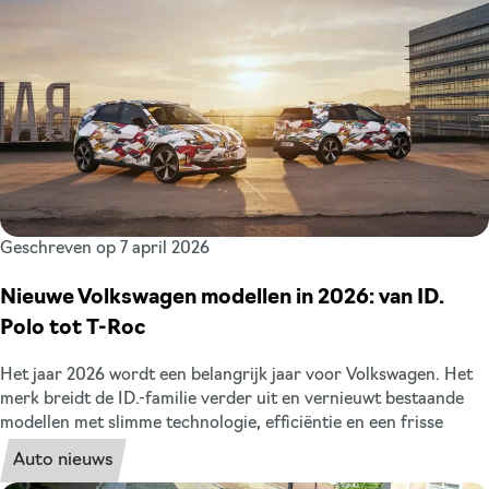
op fossiele auto’s in 2027 wordt die vraag steeds relevanter. In
dit artikel zetten wij de voor- en nadelen overzichtelijk voor u
op een rij. Voor werkgevers én werknemers.
Geschreven op 7 april 2026
Nieuwe Volkswagen modellen in 2026: van ID.
Polo tot T-Roc
Het jaar 2026 wordt een belangrijk jaar voor Volkswagen. Het
merk breidt de ID.-familie verder uit en vernieuwt bestaande
modellen met slimme technologie, efficiëntie en een frisse
designtaal. Voor jou als zakelijke rijder en wagenparkbeheerder
Auto nieuws
is dit goed nieuws: de nieuwe generatie focust op een