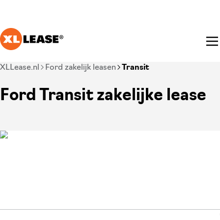
Ga naar hoofdinhoud
Je bent nu voorbij het hoofdmenu
XLLease.nl
Ford zakelijk leasen
Transit
Ford Transit zakelijke lease