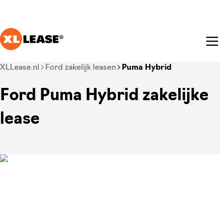
Ga naar hoofdinhoud
Je bent nu voorbij het hoofdmenu
XLLease.nl
Ford zakelijk leasen
Puma Hybrid
Ford Puma Hybrid zakelijke
lease