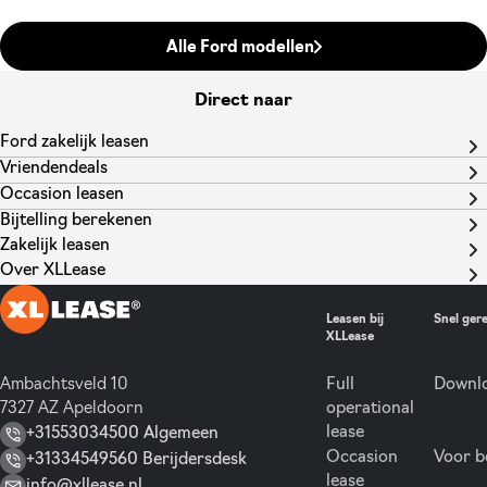
Alle Ford modellen
Direct naar
Ford zakelijk leasen
Vriendendeals
Occasion leasen
Bijtelling berekenen
Zakelijk leasen
Over XLLease
Leasen bij
Snel ger
XLLease
Ambachtsveld 10
Full
Downlo
7327 AZ Apeldoorn
operational
lease
+31553034500 Algemeen
Occasion
Voor b
+31334549560 Berijdersdesk
lease
info@xllease.nl