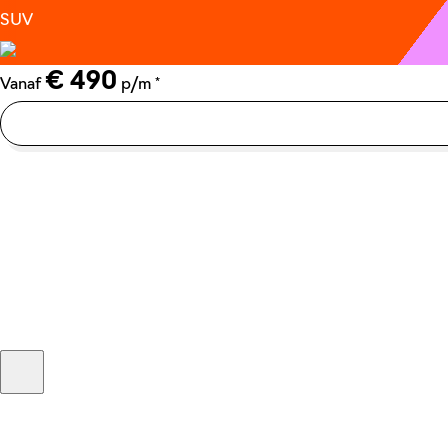
SUV
€ 490
*
Vanaf
p/m