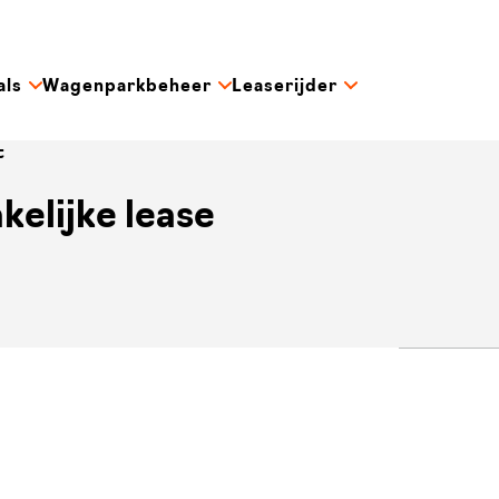
als
Wagenparkbeheer
Leaserijder
t
kelijke lease