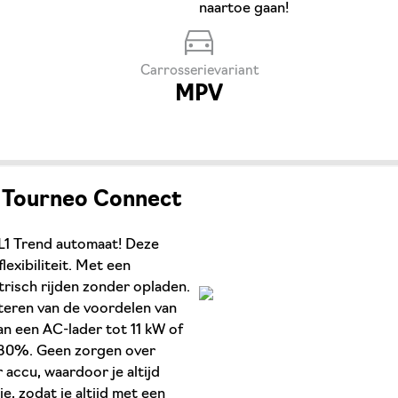
naartoe gaan!
Carrosserievariant
MPV
et Tourneo Connect
L1 Trend automaat! Deze
lexibiliteit. Met een
ktrisch rijden zonder opladen.
fiteren van de voordelen van
aan een AC-lader tot 11 kW of
r 80%. Geen zorgen over
 accu, waardoor je altijd
e, zodat je altijd met een