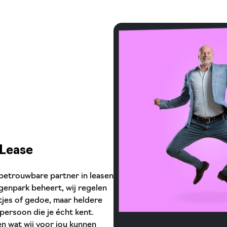
LLease
 betrouwbare partner in leasen
wagenpark beheert, wij regelen
ertjes of gedoe, maar heldere
tpersoon die je écht kent.
en wat wij voor jou kunnen