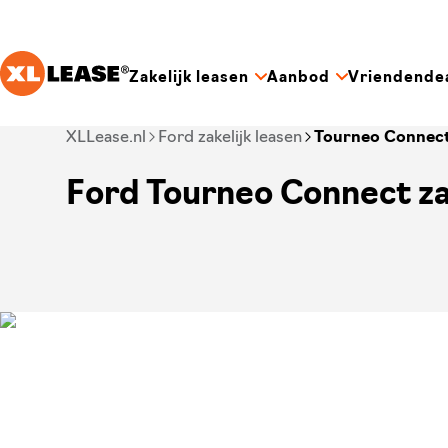
Ga naar hoofdinhoud
Zakelijk leasen
Aanbod
Vriendende
Je bent nu voorbij het hoofdmenu
XLLease.nl
Ford zakelijk leasen
Tourneo Connec
Ford Tourneo Connect za