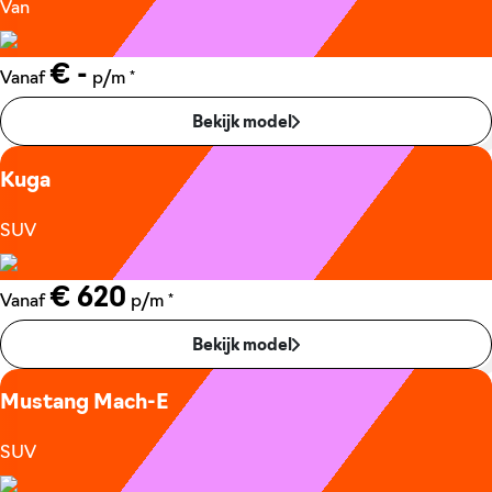
Van
€ -
*
Vanaf
p/m
Bekijk model
Kuga
SUV
€ 620
*
Vanaf
p/m
Bekijk model
Mustang Mach-E
SUV