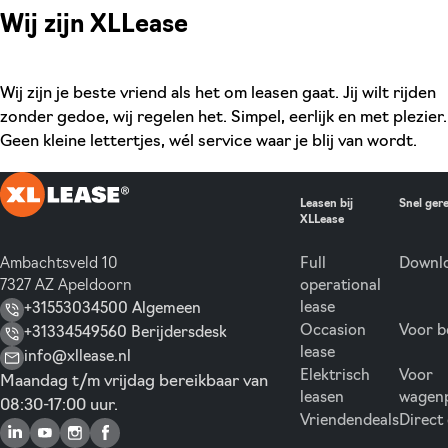
Wij zijn XLLease
Wij zijn je beste vriend als het om leasen gaat. Jij wilt rijden
zonder gedoe, wij regelen het. Simpel, eerlijk en met plezier.
Geen kleine lettertjes, wél service waar je blij van wordt.
Leasen bij
Snel ger
XLLease
Ambachtsveld 10
Full
Downlo
7327 AZ Apeldoorn
operational
lease
+31553034500 Algemeen
Occasion
Voor b
+31334549560 Berijdersdesk
lease
info@xllease.nl
Elektrisch
Voor
Maandag t/m vrijdag bereikbaar van
leasen
wagen
08:30-17:00 uur.
Vriendendeals
Direct