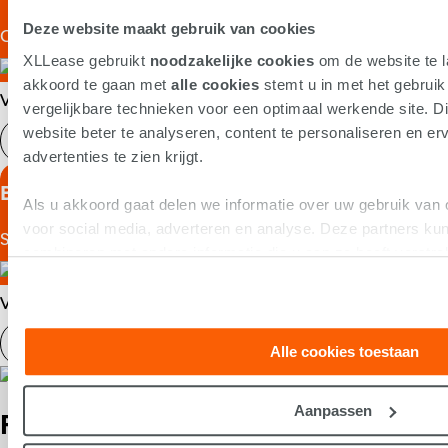
Deze website maakt gebruik van cookies
Chassis, Pickup
XLLease gebruikt
noodzakelijke cookies
om de website te l
akkoord te gaan met
alle cookies
stemt u in met het gebrui
€ -
*
Vanaf
p/m
vergelijkbare technieken voor een optimaal werkende site. Di
website beter te analyseren, content te personaliseren en erv
Bekijk model
advertenties te zien krijgt.
Bronco
Als u akkoord gaat delen we informatie over uw gebruik van 
voor social media, adverteren en analyse. Deze partners k
SUV
combineren met andere informatie die u aan ze heeft verstre
op basis van uw gebruik van hun services.
€ 2.469
*
Vanaf
p/m
Bekijk model
Alle cookies toestaan
Aanpassen
Ford bij XLLease