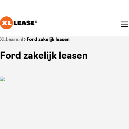
Ga naar hoofdinhoud
Je bent nu voorbij het hoofdmenu
XLLease.nl
Ford zakelijk leasen
Ford zakelijk leasen