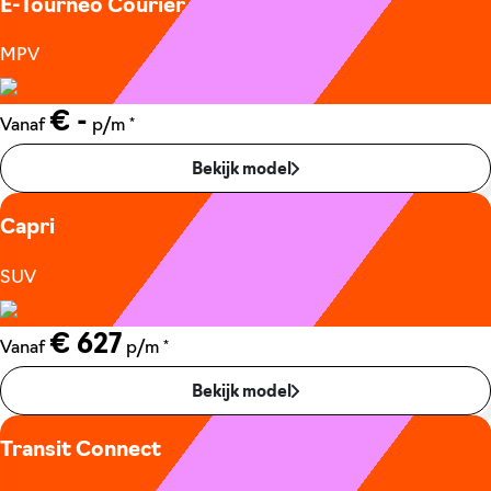
E-Tourneo Courier
MPV
€ -
*
Vanaf
p/m
Bekijk model
Capri
SUV
€ 627
*
Vanaf
p/m
Bekijk model
Transit Connect