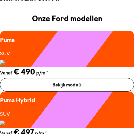
Onze Ford modellen
Puma
SUV
€ 490
*
Vanaf
p/m
Bekijk model
Puma Hybrid
SUV
€ 497
*
Vanaf
p/m