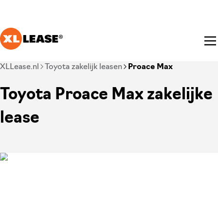
Ga naar hoofdinhoud
Je bent nu voorbij het hoofdmenu
XLLease.nl
Toyota zakelijk leasen
Proace Max
Toyota Proace Max zakelijke
lease