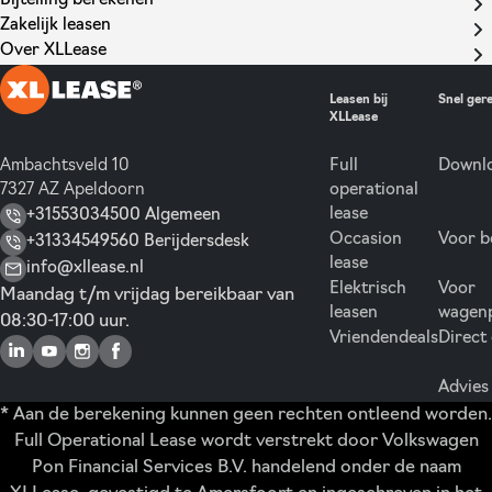
Bijtelling berekenen
Zakelijk leasen
Over XLLease
Leasen bij
Snel ger
XLLease
Ambachtsveld 10
Full
Downlo
7327 AZ Apeldoorn
operational
lease
+31553034500 Algemeen
Occasion
Voor b
+31334549560 Berijdersdesk
lease
info@xllease.nl
Elektrisch
Voor
Maandag t/m vrijdag bereikbaar van
leasen
wagen
08:30-17:00 uur.
Vriendendeals
Direct
Advies
* Aan de berekening kunnen geen rechten ontleend worden.
Full Operational Lease wordt verstrekt door Volkswagen
Pon Financial Services B.V. handelend onder de naam