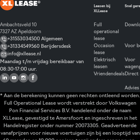
Leasen bij
Snel ger
XLLease
Ambachtsveld 10
Full
Downlo
7327 AZ Apeldoorn
operational
lease
+31553034500 Algemeen
Occasion
Voor b
+31334549560 Berijdersdesk
lease
info@xllease.nl
Elektrisch
Voor
Maandag t/m vrijdag bereikbaar van
leasen
wagen
08:30-17:00 uur.
Vriendendeals
Direct
Advies
* Aan de berekening kunnen geen rechten ontleend worden.
Full Operational Lease wordt verstrekt door Volkswagen
Pon Financial Services B.V. handelend onder de naam
XLLease, gevestigd te Amersfoort en ingeschreven in het
Handelregister onder nummer 20073305. Geadverteerde
vanafprijzen voor nieuwe voertuigen zijn bij een looptijd van