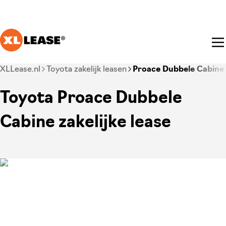
Ga naar hoofdinhoud
Je bent nu voorbij het hoofdmenu
XLLease.nl
Toyota zakelijk leasen
Proace Dubbele Cabine
Toyota Proace Dubbele
Cabine zakelijke lease