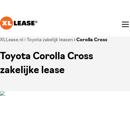
Ga naar hoofdinhoud
Je bent nu voorbij het hoofdmenu
XLLease.nl
Toyota zakelijk leasen
Corolla Cross
Toyota Corolla Cross
zakelijke lease