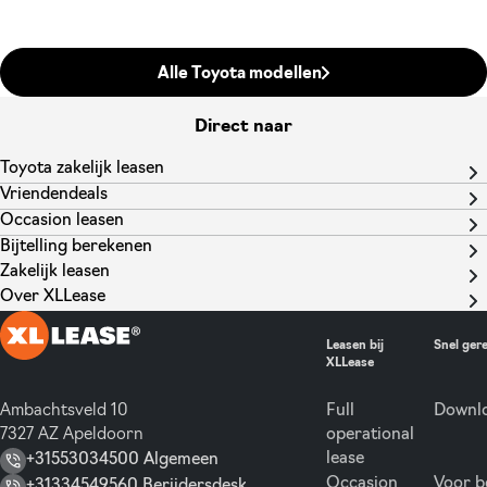
Alle Toyota modellen
Direct naar
Toyota zakelijk leasen
Vriendendeals
Occasion leasen
Bijtelling berekenen
Zakelijk leasen
Over XLLease
Leasen bij
Snel ger
XLLease
Ambachtsveld 10
Full
Downlo
7327 AZ Apeldoorn
operational
lease
+31553034500 Algemeen
Occasion
Voor b
+31334549560 Berijdersdesk