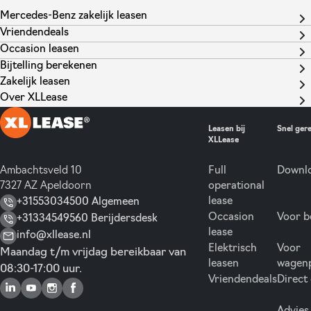
Mercedes-Benz zakelijk leasen
Vriendendeals
Occasion leasen
Bijtelling berekenen
Zakelijk leasen
Over XLLease
Leasen bij
Snel ger
XLLease
Ambachtsveld 10
Full
Downlo
7327 AZ Apeldoorn
operational
lease
+31553034500 Algemeen
Occasion
Voor b
+31334549560 Berijdersdesk
lease
info@xllease.nl
Elektrisch
Voor
Maandag t/m vrijdag bereikbaar van
leasen
wagen
08:30-17:00 uur.
Vriendendeals
Direct