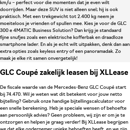
km/u – perfect voor die momenten dat je even wilt
doorrijden. Maar deze SUV is niet alleen snel; hij is ook
praktisch. Met een trekgewicht tot 2.400 kg neem je
moeiteloos je vrienden of spullen mee. Kies je voor de GLC
300 e 4MATIC Business Solution? Dan krijg je standaard
fijne snufjes zoals een elektrische kofferbak en draadloze
smartphone lader. En als je echt wilt uitpakken, denk dan aan
extra opties zoals keyless entry of een panoramadak. Zo
maak je elke rit samen onvergetelijk!
GLC Coupé zakelijk leasen bij XLLease
De fiscale waarde van de Mercedes-Benz GLC Coupé start
bij 74.470. Wil je weten wat dit betekent voor jouw netto
bijtelling? Gebruik onze handige bijtellingscalculator voor
een snelle berekening. Heb je speciale wensen of behoefte
aan persoonlijk advies? Geen probleem, wij zijn er om je te
ontzorgen en helpen je graag verder! Bij XLLease begrijpen
we dat elke ondernemer unieke behoeften heeft, en we zijn