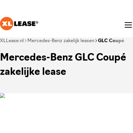
Ga naar hoofdinhoud
Je bent nu voorbij het hoofdmenu
XLLease.nl
Mercedes-Benz zakelijk leasen
GLC Coupé
Mercedes-Benz GLC Coupé
zakelijke lease