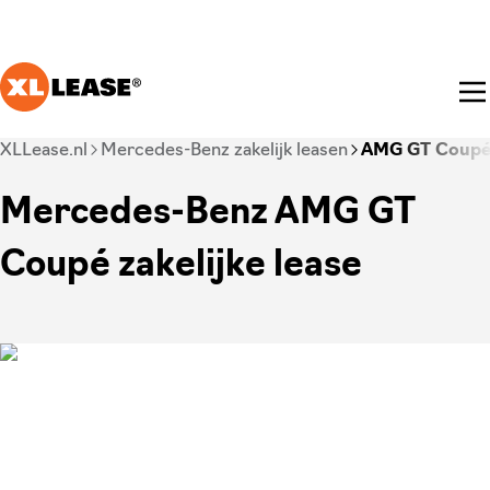
Ga naar hoofdinhoud
Je bent nu voorbij het hoofdmenu
XLLease.nl
Mercedes-Benz zakelijk leasen
AMG GT Coup
Mercedes-Benz AMG GT
Coupé zakelijke lease