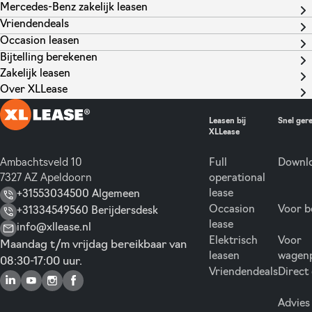
Mercedes-Benz zakelijk leasen
Vriendendeals
Occasion leasen
Bijtelling berekenen
Zakelijk leasen
Over XLLease
Leasen bij
Snel ger
XLLease
Ambachtsveld 10
Full
Downlo
7327 AZ Apeldoorn
operational
lease
+31553034500 Algemeen
Occasion
Voor b
+31334549560 Berijdersdesk
lease
info@xllease.nl
Elektrisch
Voor
Maandag t/m vrijdag bereikbaar van
leasen
wagen
08:30-17:00 uur.
Vriendendeals
Direct
Advies