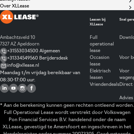
Over XLLease
Leasen bij
Snel ger
XLLease
Ambachtsveld 10
Full
Downlo
7327 AZ Apeldoorn
operational
lease
+31553034500 Algemeen
Occasion
Voor b
+31334549560 Berijdersdesk
lease
info@xllease.nl
Elektrisch
Voor
Maandag t/m vrijdag bereikbaar van
leasen
wagen
08:30-17:00 uur.
Vriendendeals
Direct
Advies
* Aan de berekening kunnen geen rechten ontleend worden.
Full Operational Lease wordt verstrekt door Volkswagen
Pon Financial Services B.V. handelend onder de naam
XLLease, gevestigd te Amersfoort en ingeschreven in het