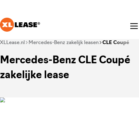
Ga naar hoofdinhoud
Je bent nu voorbij het hoofdmenu
XLLease.nl
Mercedes-Benz zakelijk leasen
CLE Coupé
Mercedes-Benz CLE Coupé
zakelijke lease