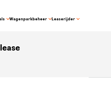
als
Wagenparkbeheer
Leaserijder
lease