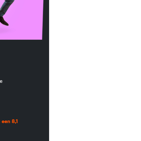
e
een 8,1