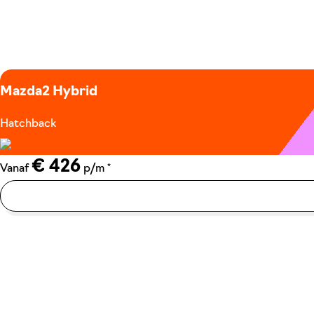
Mazda2 Hybrid
Hatchback
€ 426
*
Vanaf
p/m