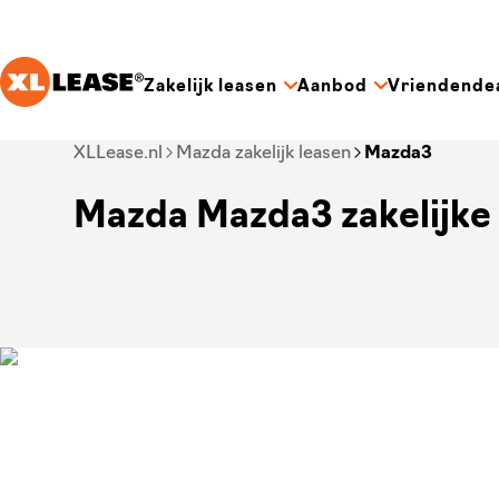
Ga naar hoofdinhoud
Zakelijk leasen
Aanbod
Vriendende
Je bent nu voorbij het hoofdmenu
XLLease.nl
Mazda zakelijk leasen
Mazda3
Mazda Mazda3 zakelijke 