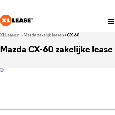
Ga naar hoofdinhoud
Je bent nu voorbij het hoofdmenu
XLLease.nl
Mazda zakelijk leasen
CX-60
Mazda CX-60 zakelijke lease