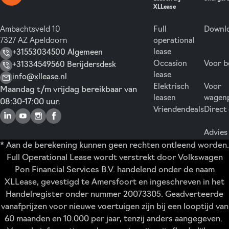
XLLease
Ambachtsveld 10
Full
Downlo
7327 AZ Apeldoorn
operational
lease
+31553034500 Algemeen
Occasion
Voor b
+31334549560 Berijdersdesk
lease
info@xllease.nl
Elektrisch
Voor
Maandag t/m vrijdag bereikbaar van
leasen
wagen
08:30-17:00 uur.
Vriendendeals
Direct
Advies
* Aan de berekening kunnen geen rechten ontleend worden.
Full Operational Lease wordt verstrekt door Volkswagen
Pon Financial Services B.V. handelend onder de naam
XLLease, gevestigd te Amersfoort en ingeschreven in het
Handelregister onder nummer 20073305. Geadverteerde
vanafprijzen voor nieuwe voertuigen zijn bij een looptijd van
60 maanden en 10.000 per jaar, tenzij anders aangegeven.