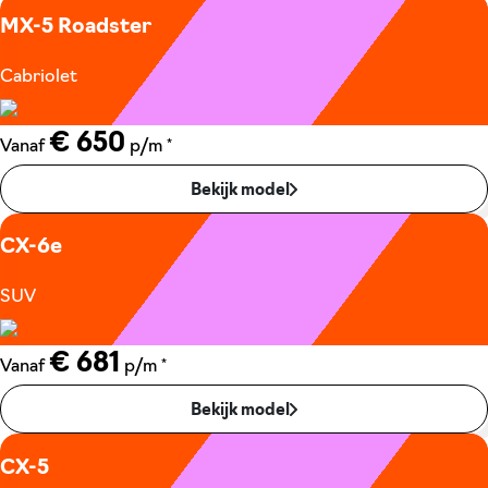
MX-5 Roadster
Cabriolet
€ 650
*
Vanaf
p/m
Bekijk model
CX-6e
SUV
€ 681
*
Vanaf
p/m
Bekijk model
CX-5