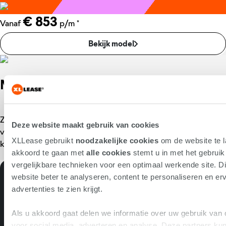
€ 853
*
Vanaf
p/m
Bekijk model
Mazda bij XLLease
Zorgeloos rijden in een Mazda? Dat regelen we voor je. Eén
Deze website maakt gebruik van cookies
vast maandbedrag en glasheldere afspraken. Vragen? Je
XLLease gebruikt
noodzakelijke cookies
om de website te l
krijgt snel antwoord. Jij rijdt, wij regelen de rest.
akkoord te gaan met
alle cookies
stemt u in met het gebrui
vergelijkbare technieken voor een optimaal werkende site. Di
website beter te analyseren, content te personaliseren en erv
XLLease voor jou
advertenties te zien krijgt.
Als u akkoord gaat delen we informatie over uw gebruik van 
Persoonlijk contract op maat
voor social media, adverteren en analyse. Deze partners k