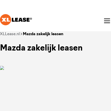
Ga naar hoofdinhoud
Je bent nu voorbij het hoofdmenu
XLLease.nl
Mazda zakelijk leasen
Mazda zakelijk leasen