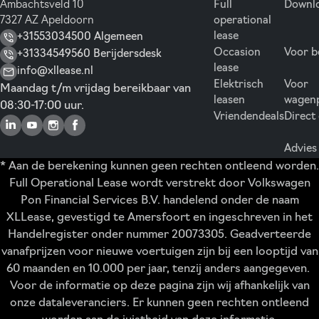
Ambachtsveld 10
Full
Downlo
7327 AZ Apeldoorn
operational
lease
+31553034500 Algemeen
Occasion
Voor b
+31334549560 Berijdersdesk
lease
info@xllease.nl
Elektrisch
Voor
Maandag t/m vrijdag bereikbaar van
leasen
wagen
08:30-17:00 uur.
Vriendendeals
Direct
Advies
* Aan de berekening kunnen geen rechten ontleend worden.
Full Operational Lease wordt verstrekt door Volkswagen
Pon Financial Services B.V. handelend onder de naam
XLLease, gevestigd te Amersfoort en ingeschreven in het
Handelregister onder nummer 20073305. Geadverteerde
vanafprijzen voor nieuwe voertuigen zijn bij een looptijd van
60 maanden en 10.000 per jaar, tenzij anders aangegeven.
Voor de informatie op deze pagina zijn wij afhankelijk van
onze dataleveranciers. Er kunnen geen rechten ontleend