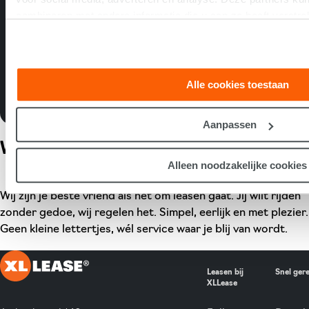
combineren met andere informatie die u aan ze heeft verstre
Transparante werkwijze
op basis van uw gebruik van hun services.
Hoge klanttevredenheid: 8,1
Alle cookies toestaan
Meer over XLLease
Aanpassen
Wij zijn XLLease
Alleen noodzakelijke cookies
Wij zijn je beste vriend als het om leasen gaat. Jij wilt rijden
zonder gedoe, wij regelen het. Simpel, eerlijk en met plezier.
Geen kleine lettertjes, wél service waar je blij van wordt.
Leasen bij
Snel ger
XLLease