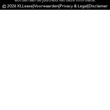
worden aan de juistheid van deze informatie.
© 2026 XLLease
Voorwaarden
Privacy & Legal
Disclaimer
|
|
|