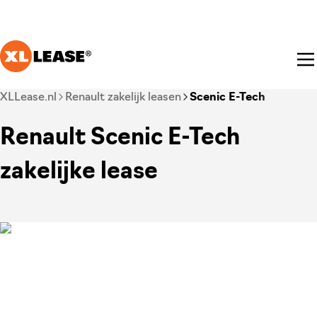
Ga naar hoofdinhoud
Je bent nu voorbij het hoofdmenu
XLLease.nl
Renault zakelijk leasen
Scenic E-Tech
Renault Scenic E-Tech
zakelijke lease