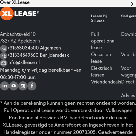
Over XLLease
Leasen bij
Snel ger
XLLease
Ambachtsveld 10
Full
Downlo
7327 AZ Apeldoorn
operational
lease
+31553034500 Algemeen
Occasion
Voor b
+31334549560 Berijdersdesk
lease
info@xllease.nl
Elektrisch
Voor
Maandag t/m vrijdag bereikbaar van
leasen
wagen
08:30-17:00 uur.
Vriendendeals
Direct
Advies
* Aan de berekening kunnen geen rechten ontleend worden.
Full Operational Lease wordt verstrekt door Volkswagen
Pon Financial Services B.V. handelend onder de naam
XLLease, gevestigd te Amersfoort en ingeschreven in het
Handelregister onder nummer 20073305. Geadverteerde