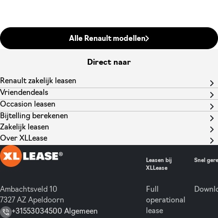
Alle Renault modellen
Direct naar
Renault zakelijk leasen
Vriendendeals
Occasion leasen
Bijtelling berekenen
Zakelijk leasen
Over XLLease
Leasen bij
Snel ger
XLLease
Ambachtsveld 10
Full
Downlo
7327 AZ Apeldoorn
operational
lease
+31553034500 Algemeen