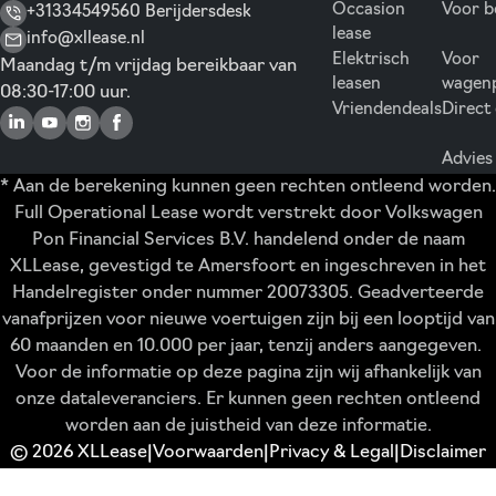
Occasion
Voor b
+31334549560 Berijdersdesk
lease
info@xllease.nl
Elektrisch
Voor
Maandag t/m vrijdag bereikbaar van
leasen
wagen
08:30-17:00 uur.
Vriendendeals
Direct
Advies
* Aan de berekening kunnen geen rechten ontleend worden.
Full Operational Lease wordt verstrekt door Volkswagen
Pon Financial Services B.V. handelend onder de naam
XLLease, gevestigd te Amersfoort en ingeschreven in het
Handelregister onder nummer 20073305. Geadverteerde
vanafprijzen voor nieuwe voertuigen zijn bij een looptijd van
60 maanden en 10.000 per jaar, tenzij anders aangegeven.
Voor de informatie op deze pagina zijn wij afhankelijk van
onze dataleveranciers. Er kunnen geen rechten ontleend
worden aan de juistheid van deze informatie.
© 2026 XLLease
Voorwaarden
Privacy & Legal
Disclaimer
|
|
|