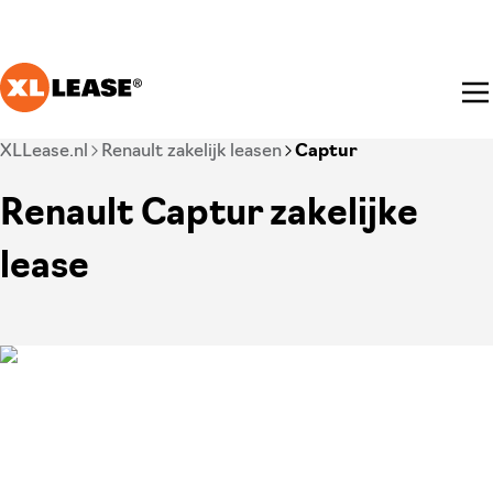
Ga naar hoofdinhoud
Je bent nu voorbij het hoofdmenu
XLLease.nl
Renault zakelijk leasen
Captur
Renault Captur zakelijke
lease