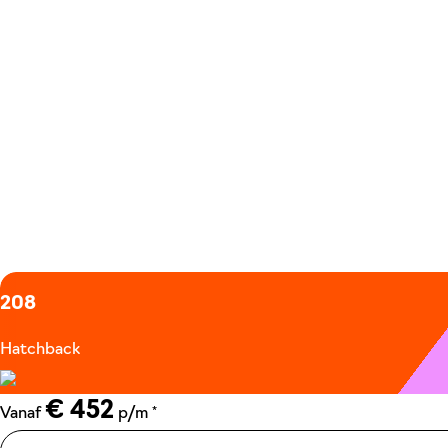
208
Hatchback
€ 452
*
Vanaf
p/m