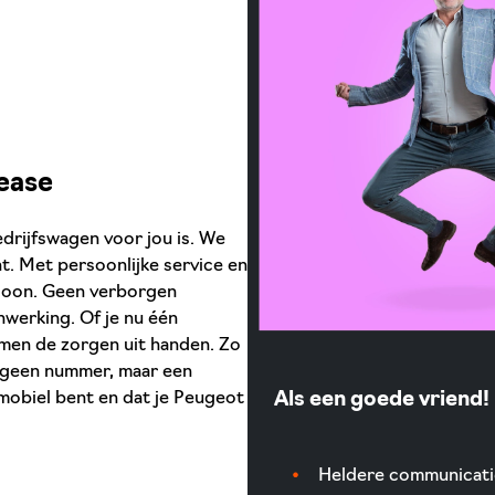
Lease
drijfswagen voor jou is. We
t. Met persoonlijke service en
rsoon. Geen verborgen
nwerking. Of je nu één
emen de zorgen uit handen. Zo
 je geen nummer, maar een
mobiel bent en dat je Peugeot
Als een goede vriend!
Heldere communicati