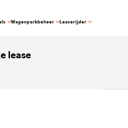
als
Wagenparkbeheer
Leaserijder
e lease