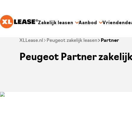
Ga naar hoofdinhoud
Zakelijk leasen
Aanbod
Vriendende
Je bent nu voorbij het hoofdmenu
XLLease.nl
Peugeot zakelijk leasen
Partner
Peugeot Partner zakelijk