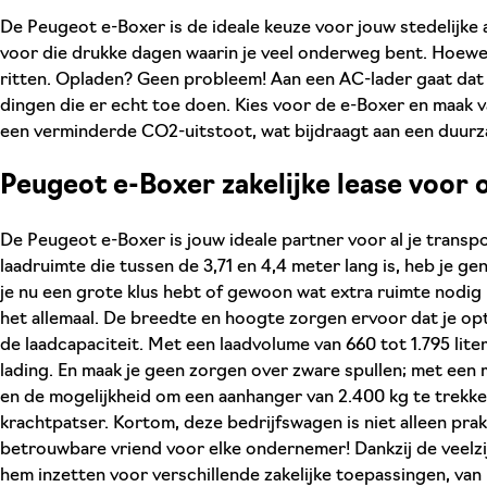
De Peugeot e-Boxer is de ideale keuze voor jouw stedelijke 
voor die drukke dagen waarin je veel onderweg bent. Hoewel
ritten. Opladen? Geen probleem! Aan een AC-lader gaat dat 
dingen die er echt toe doen. Kies voor de e-Boxer en maak va
een verminderde CO2-uitstoot, wat bijdraagt aan een duurz
Peugeot e-Boxer zakelijke lease voor 
De Peugeot e-Boxer is jouw ideale partner voor al je trans
laadruimte die tussen de 3,71 en 4,4 meter lang is, heb je gen
je nu een grote klus hebt of gewoon wat extra ruimte nodig
het allemaal. De breedte en hoogte zorgen ervoor dat je op
de laadcapaciteit. Met een laadvolume van 660 tot 1.795 liter 
lading. En maak je geen zorgen over zware spullen; met een 
en de mogelijkheid om een aanhanger van 2.400 kg te trekke
krachtpatser. Kortom, deze bedrijfswagen is niet alleen pra
betrouwbare vriend voor elke ondernemer! Dankzij de veelzi
hem inzetten voor verschillende zakelijke toepassingen, van