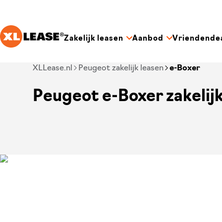
Ga naar hoofdinhoud
Zakelijk leasen
Aanbod
Vriendende
Je bent nu voorbij het hoofdmenu
XLLease.nl
Peugeot zakelijk leasen
e-Boxer
Peugeot e-Boxer zakelijk