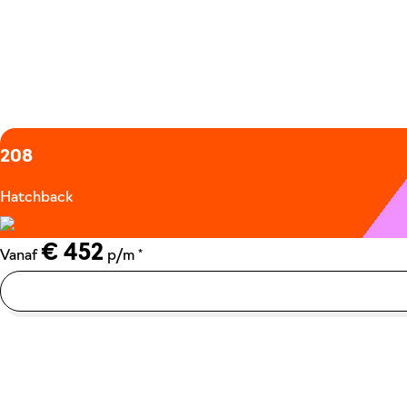
208
Hatchback
€ 452
*
Vanaf
p/m