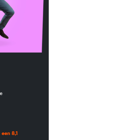
e
een 8,1