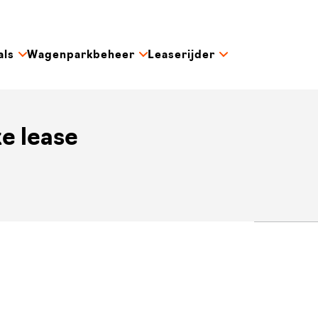
als
Wagenparkbeheer
Leaserijder
e lease