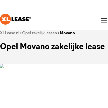
Ga naar hoofdinhoud
Je bent nu voorbij het hoofdmenu
XLLease.nl
Opel zakelijk leasen
Movano
Opel Movano zakelijke lease