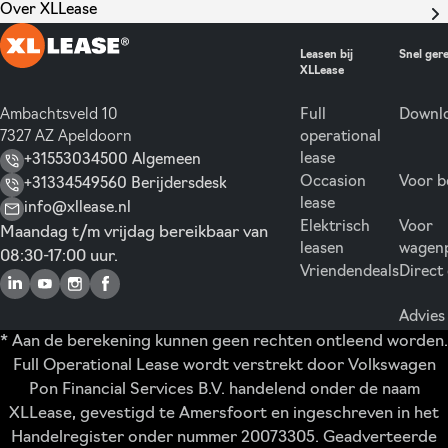
Over XLLease
Leasen bij
Snel ger
XLLease
Ambachtsveld 10
Full
Downlo
7327 AZ Apeldoorn
operational
lease
+31553034500 Algemeen
Occasion
Voor b
+31334549560 Berijdersdesk
lease
info@xllease.nl
Elektrisch
Voor
Maandag t/m vrijdag bereikbaar van
leasen
wagen
08:30-17:00 uur.
Vriendendeals
Direct
Advies
* Aan de berekening kunnen geen rechten ontleend worden.
Full Operational Lease wordt verstrekt door Volkswagen
Pon Financial Services B.V. handelend onder de naam
XLLease, gevestigd te Amersfoort en ingeschreven in het
Handelregister onder nummer 20073305. Geadverteerde