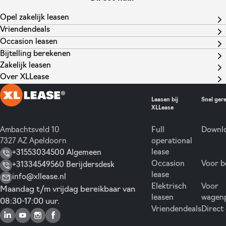
Opel zakelijk leasen
Vriendendeals
Occasion leasen
Bijtelling berekenen
Zakelijk leasen
Over XLLease
Leasen bij
Snel ger
XLLease
Ambachtsveld 10
Full
Downlo
7327 AZ Apeldoorn
operational
lease
+31553034500 Algemeen
Occasion
Voor b
+31334549560 Berijdersdesk
lease
info@xllease.nl
Elektrisch
Voor
Maandag t/m vrijdag bereikbaar van
leasen
wagen
08:30-17:00 uur.
Vriendendeals
Direct