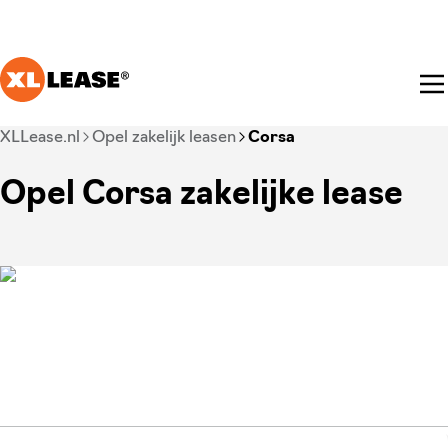
Ga naar hoofdinhoud
Je bent nu voorbij het hoofdmenu
XLLease.nl
Opel zakelijk leasen
Corsa
Opel Corsa zakelijke lease