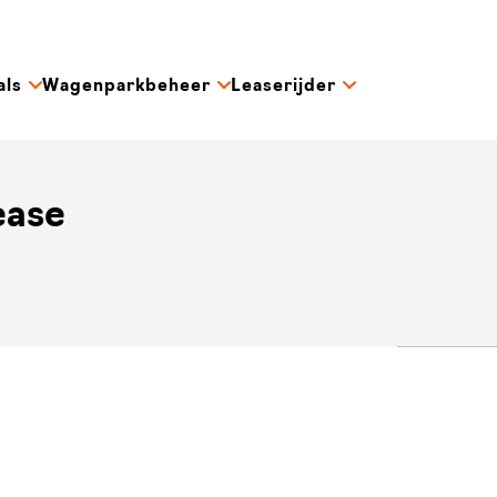
als
Wagenparkbeheer
Leaserijder
lease