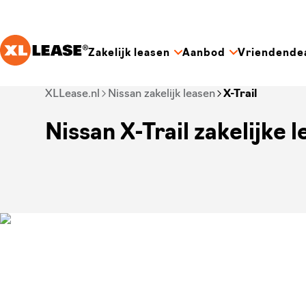
Ga naar hoofdinhoud
Zakelijk leasen
Aanbod
Vriendende
Je bent nu voorbij het hoofdmenu
XLLease.nl
Nissan zakelijk leasen
X-Trail
Nissan X-Trail zakelijke 