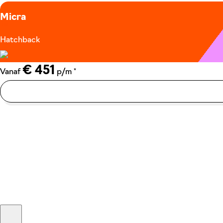
Micra
Hatchback
€ 451
*
Vanaf
p/m