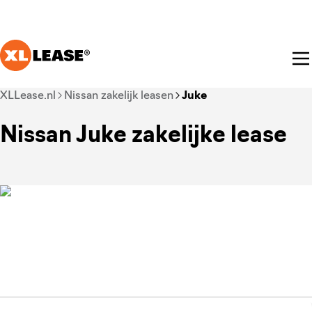
Ga naar hoofdinhoud
Je bent nu voorbij het hoofdmenu
XLLease.nl
Nissan zakelijk leasen
Juke
Nissan Juke zakelijke lease