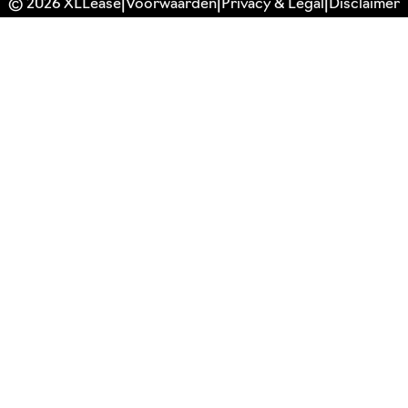
© 2026 XLLease
Voorwaarden
Privacy & Legal
Disclaimer
|
|
|