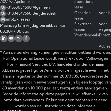
7327 AZ Apeldoorn
operational
lease
+31553034500 Algemeen
Occasion
Voor b
+31334549560 Berijdersdesk
lease
info@xllease.nl
Elektrisch
Voor
Maandag t/m vrijdag bereikbaar van
leasen
wagen
08:30-17:00 uur.
Vriendendeals
Direct
Advies
* Aan de berekening kunnen geen rechten ontleend worden.
Full Operational Lease wordt verstrekt door Volkswagen
Pon Financial Services B.V. handelend onder de naam
XLLease, gevestigd te Amersfoort en ingeschreven in het
Handelregister onder nummer 20073305. Geadverteerde
vanafprijzen voor nieuwe voertuigen zijn bij een looptijd van
60 maanden en 10.000 per jaar, tenzij anders aangegeven.
Voor de informatie op deze pagina zijn wij afhankelijk van
onze dataleveranciers. Er kunnen geen rechten ontleend
worden aan de juistheid van deze informatie.