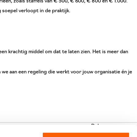
eën, zoals staffels van € 500, € 600, € 800 en € 1.000.
soepel verloopt in de praktijk.
s een krachtig middel om dat te laten zien. Het is meer dan
e aan een regeling die werkt voor jouw organisatie én je
Delen