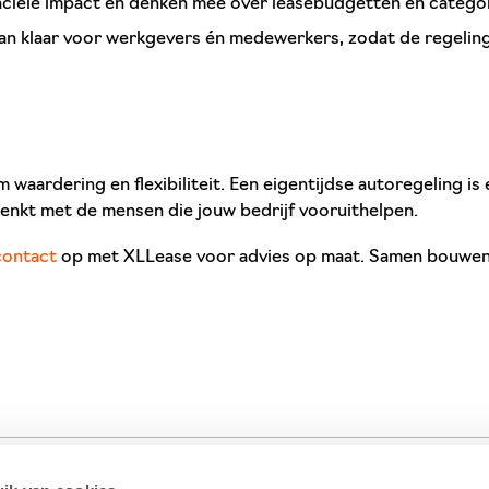
ciële impact en denken mee over leasebudgetten en categori
an klaar voor werkgevers én medewerkers, zodat de regeling 
 om waardering en flexibiliteit. Een eigentijdse autoregeling i
edenkt met de mensen die jouw bedrijf vooruithelpen.
contact
op met XLLease voor advies op maat. Samen bouwen w