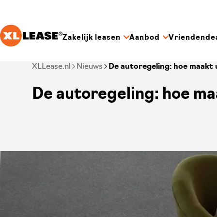
Ga naar hoofdinhoud
Zakelijk leasen
Aanbod
Vriendende
Je bent nu voorbij het hoofdmenu
XLLease.nl
Nieuws
De autoregeling: hoe maakt u 
De autoregeling: hoe maak