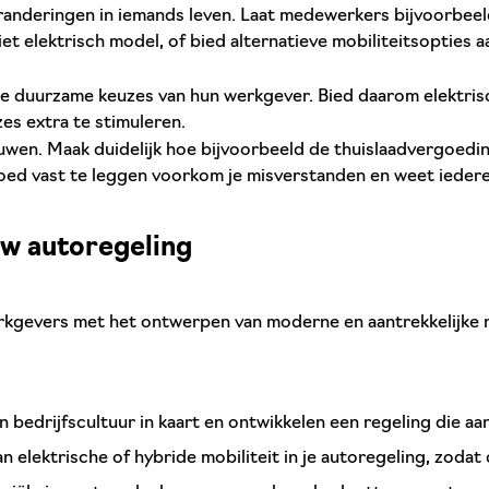
nderingen in iemands leven. Laat medewerkers bijvoorbeeld 
et elektrisch model, of bied alternatieve mobiliteitsopties 
duurzame keuzes van hun werkgever. Bied daarom elektrische
s extra te stimuleren.
en. Maak duidelijk hoe bijvoorbeeld de thuislaadvergoeding 
oed vast te leggen voorkom je misverstanden en weet iedereen
uw autoregeling
kgevers met het ontwerpen van moderne en aantrekkelijke r
bedrijfscultuur in kaart en ontwikkelen een regeling die aans
 elektrische of hybride mobiliteit in je autoregeling, zod