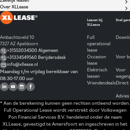
Zakelijk leasen
Over XLLease
Leasen bij
Snel ger
XLLease
Ambachtsveld 10
Full
Downlo
7327 AZ Apeldoorn
operational
lease
+31553034500 Algemeen
Occasion
Voor b
+31334549560 Berijdersdesk
lease
info@xllease.nl
Elektrisch
Voor
Maandag t/m vrijdag bereikbaar van
leasen
wagen
08:30-17:00 uur.
Vriendendeals
Direct
Advies
* Aan de berekening kunnen geen rechten ontleend worden.
Full Operational Lease wordt verstrekt door Volkswagen
Pon Financial Services B.V. handelend onder de naam
XLLease, gevestigd te Amersfoort en ingeschreven in het