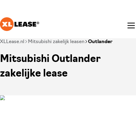
Ga naar hoofdinhoud
Je bent nu voorbij het hoofdmenu
XLLease.nl
Mitsubishi zakelijk leasen
Outlander
Mitsubishi Outlander
zakelijke lease