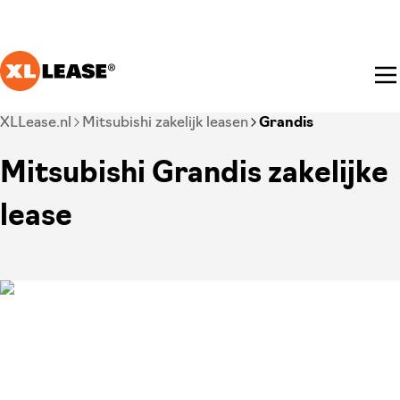
Ga naar hoofdinhoud
Je bent nu voorbij het hoofdmenu
XLLease.nl
Mitsubishi zakelijk leasen
Grandis
Mitsubishi Grandis zakelijke
lease