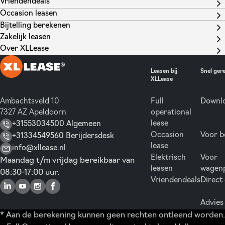
Vriendendeals
Occasion leasen
Bijtelling berekenen
Zakelijk leasen
Over XLLease
Leasen bij
Snel ger
XLLease
Ambachtsveld 10
Full
Downlo
7327 AZ Apeldoorn
operational
lease
+31553034500 Algemeen
Occasion
Voor b
+31334549560 Berijdersdesk
lease
info@xllease.nl
Elektrisch
Voor
Maandag t/m vrijdag bereikbaar van
leasen
wagen
08:30-17:00 uur.
Vriendendeals
Direct
Advies
* Aan de berekening kunnen geen rechten ontleend worden.