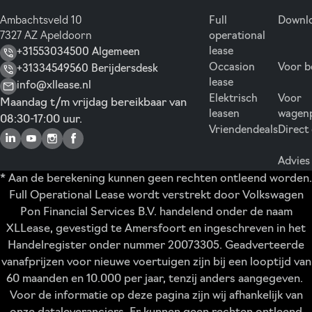
Ambachtsveld 10
Full
Downlo
7327 AZ Apeldoorn
operational
lease
+31553034500 Algemeen
Occasion
Voor b
+31334549560 Berijdersdesk
lease
info@xllease.nl
Elektrisch
Voor
Maandag t/m vrijdag bereikbaar van
leasen
wagen
08:30-17:00 uur.
Vriendendeals
Direct
Advies
* Aan de berekening kunnen geen rechten ontleend worden.
Full Operational Lease wordt verstrekt door Volkswagen
Pon Financial Services B.V. handelend onder de naam
XLLease, gevestigd te Amersfoort en ingeschreven in het
Handelregister onder nummer 20073305. Geadverteerde
vanafprijzen voor nieuwe voertuigen zijn bij een looptijd van
60 maanden en 10.000 per jaar, tenzij anders aangegeven.
Voor de informatie op deze pagina zijn wij afhankelijk van