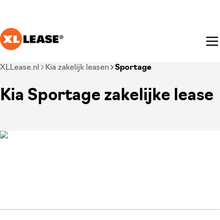
Ga naar hoofdinhoud
Je bent nu voorbij het hoofdmenu
XLLease.nl
Kia zakelijk leasen
Sportage
Kia Sportage zakelijke lease