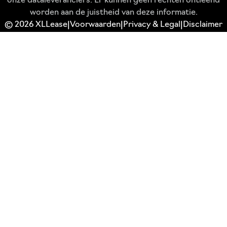
onze dataleveranciers. Er kunnen geen rechten ontleend
worden aan de juistheid van deze informatie.
© 2026 XLLease
Voorwaarden
Privacy & Legal
Disclaimer
|
|
|