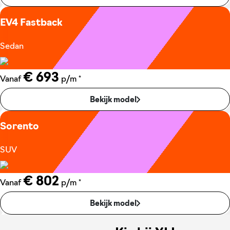
EV4 Fastback
Sedan
€ 693
*
Vanaf
p/m
Bekijk model
Sorento
SUV
€ 802
*
Vanaf
p/m
Bekijk model