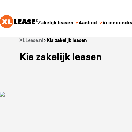
Ga naar hoofdinhoud
Zakelijk leasen
Aanbod
Vriendende
Je bent nu voorbij het hoofdmenu
XLLease.nl
Kia zakelijk leasen
Kia zakelijk leasen