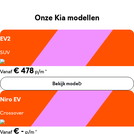
Onze Kia modellen
EV2
SUV
€ 478
*
Vanaf
p/m
Bekijk model
Niro EV
Crossover
€ -
*
Vanaf
p/m