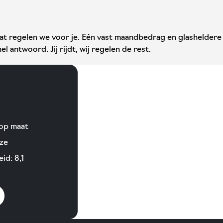
Dat regelen we voor je. Eén vast maandbedrag en glasheldere
el antwoord. Jij rijdt, wij regelen de rest.
 op maat
ze
id: 8,1