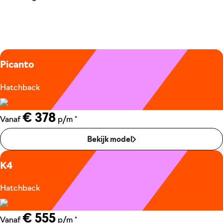
Picanto
Hatchback
€ 378
*
Vanaf
p/m
Bekijk model
K4
Hatchback
€ 555
*
Vanaf
p/m