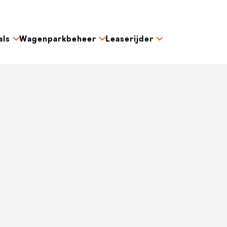
als
Wagenparkbeheer
Leaserijder