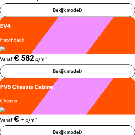
Bekijk model
EV4
Hatchback
€ 582
*
Vanaf
p/m
Bekijk model
PV5 Chassis Cabine
Chassis
€ -
*
Vanaf
p/m
Bekijk model