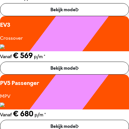
Bekijk model
EV3
Crossover
€ 569
*
Vanaf
p/m
Bekijk model
PV5 Passenger
MPV
€ 680
*
Vanaf
p/m
Bekijk model