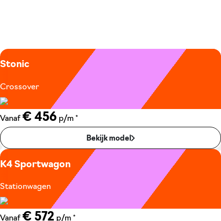
Stonic
Crossover
€ 456
*
Vanaf
p/m
Bekijk model
K4 Sportwagon
Stationwagen
€ 572
*
Vanaf
p/m