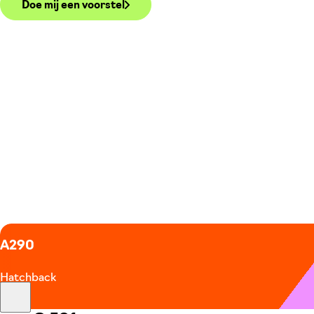
Doe mij een voorstel
A290
Hatchback