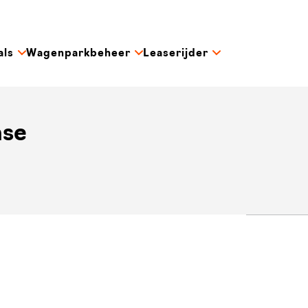
als
Wagenparkbeheer
Leaserijder
ase