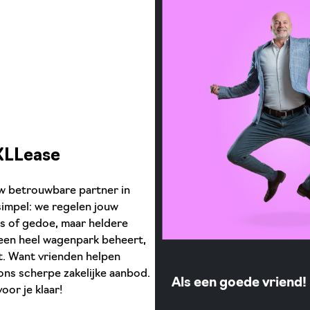
 XLLease
uw betrouwbare partner in
 simpel: we regelen jouw
jes of gedoe, maar heldere
f een heel wagenpark beheert,
nt. Want vrienden helpen
 ons scherpe zakelijke aanbod.
Als een goede vriend!
oor je klaar!