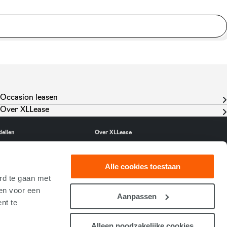
Occasion leasen
Over XLLease
dellen
Over XLLease
n ID. Polo
Contact
Alle cookies toestaan
val
Over ons
rd te gaan met
-tron
Nieuws
ken voor een
n ID.3 Neo
Ons team
Aanpassen
Reviews
nt te
Alleen noodzakelijke cookies