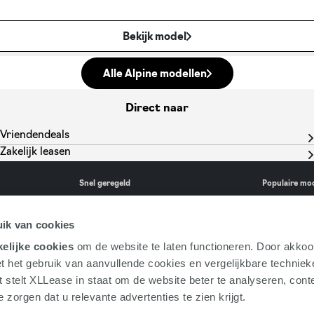
Bekijk model
Alle Alpine modellen
Direct naar
Vriendendeals
Zakelijk leasen
Snel geregeld
Populaire mo
e
Download de app
Volkswage
ik van cookies
Voor berijders
CUPRA Ra
elijke cookies
om de website te laten functioneren. Door akkoo
Voor wagenparkbeheerder
Audi Q4 e
t het gebruik van aanvullende cookies en vergelijkbare technie
Direct een offerte
Volkswage
Advies aanvragen
Alle auto's
t stelt XLLease in staat om de website beter te analyseren, conte
 zorgen dat u relevante advertenties te zien krijgt.