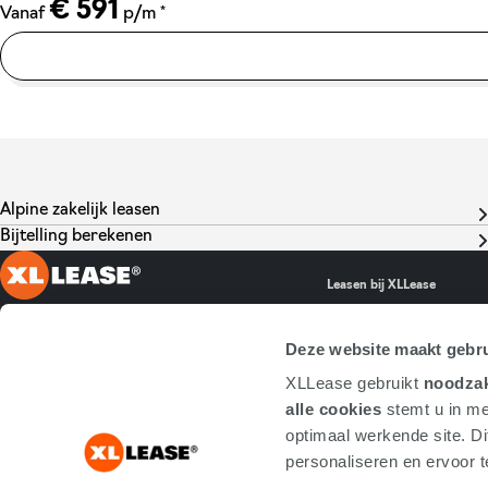
€ 591
*
Vanaf
p/m
Alpine zakelijk leasen
Bijtelling berekenen
Leasen bij XLLease
Ambachtsveld 10
Full operational leas
Deze website maakt gebru
7327 AZ Apeldoorn
Occasion lease
XLLease gebruikt
noodzak
+31553034500 Algemeen
Elektrisch leasen
alle cookies
stemt u in me
+31334549560 Berijdersdesk
Vriendendeals
optimaal werkende site. Di
info@xllease.nl
personaliseren en ervoor te
Maandag t/m vrijdag bereikbaar van
08:30-17:00 uur.