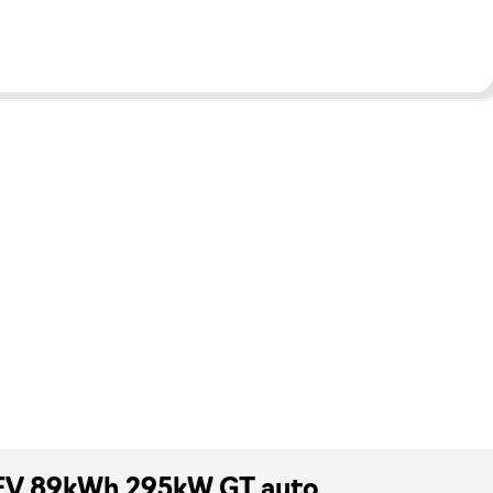
 BEV 89kWh 295kW GT auto