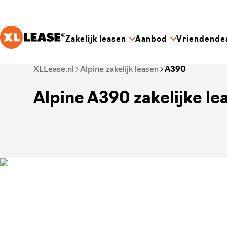
Ga naar hoofdinhoud
Zakelijk leasen
Aanbod
Vriendende
Je bent nu voorbij het hoofdmenu
XLLease.nl
Alpine zakelijk leasen
A390
Alpine A390 zakelijke le