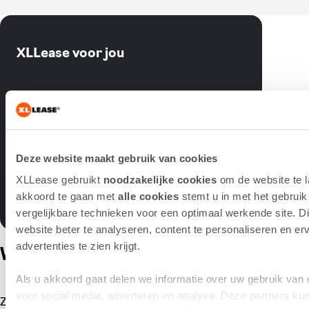
XLLease voor jou
Persoonlijk contract op maat
Transparante werkwijze
Hoge klanttevredenheid: 8,1
Deze website maakt gebruik van cookies
XLLease gebruikt
noodzakelijke cookies
om de website te l
akkoord te gaan met
alle cookies
stemt u in met het gebrui
Meer over XLLease
vergelijkbare technieken voor een optimaal werkende site. Di
website beter te analyseren, content te personaliseren en erv
advertenties te zien krijgt.
Wij zijn XLLease
Als u akkoord gaat delen we informatie over uw gebruik van 
voor social media, adverteren en analyse. Deze partners k
Zorgeloos rijden in een Alpine? Dat regelen we voor je. Eén