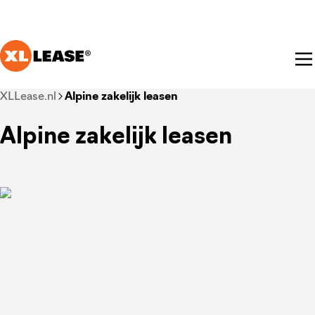
Ga naar hoofdinhoud
Je bent nu voorbij het hoofdmenu
XLLease.nl
Alpine zakelijk leasen
Alpine zakelijk leasen