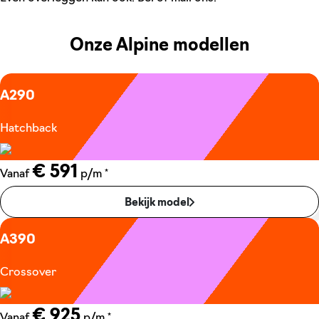
Onze Alpine modellen
A290
Hatchback
€ 591
*
Vanaf
p/m
Bekijk model
A390
Crossover
€ 925
*
Vanaf
p/m