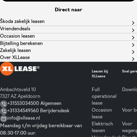
Direct naar
Škoda zakelijk leasen
Vriendendeals
Occasion leasen
Bijtelling berekenen
Zakelijk leasen
Over XLLease
Leasen bij
Snel ger
XLLease
Ambachtsveld 10
Full
Downlo
7327 AZ Apeldoorn
operational
lease
+31553034500 Algemeen
Occasion
Voor b
+31334549560 Berijdersdesk
lease
info@xllease.nl
Elektrisch
Voor
Maandag t/m vrijdag bereikbaar van
leasen
wagen
08:30-17:00 uur.