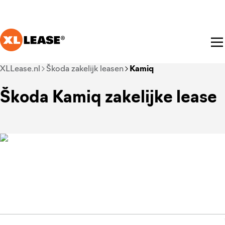
Ga naar hoofdinhoud
Je bent nu voorbij het hoofdmenu
XLLease.nl
Škoda zakelijk leasen
Kamiq
Škoda Kamiq zakelijke lease