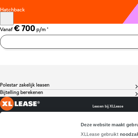
Hatchback
€ 700
*
Vanaf
p/m
Polestar zakelijk leasen
Bijtelling berekenen
Leasen bij XLLease
Ambachtsveld 10
Full operational leas
Deze website maakt gebru
7327 AZ Apeldoorn
Occasion lease
XLLease gebruikt
noodzak
+31553034500 Algemeen
Elektrisch leasen