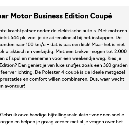
Rear Motor Business Edition Coupé
chte krachtpatser onder de elektrische auto’s. Met motoren
iefst 544 pk, voel je de adrenaline al bij het instappen. De
econden naar 100 km/u – dat is pas een kick! Maar het is niet
ook praktisch en veelzijdig. Met een trekvermogen tot 2.000
nden of spullen meenemen voor een weekendje weg. Kies je
dition? Dan geniet je van luxe snufjes zoals een 360 graden
eerverlichting. De Polestar 4 coupé is de ideale metgezel
e prestaties en comfort willen combineren. Dus, waar wacht
en avontuur!
Gebruik onze handige bijtellingscalculator voor een snelle
zorgen en helpen je graag verder met al je vragen over het