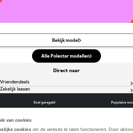
Bekijk model
Alle Polestar modellen
Direct naar
Vriendendeals
Zakelijk leasen
Snel geregeld
Populaire mo
e
Download de app
Volkswage
ik van cookies
Voor berijders
CUPRA Ra
elijke cookies
om de website te laten functioneren. Door akkoo
Voor wagenparkbeheerder
Audi Q4 e