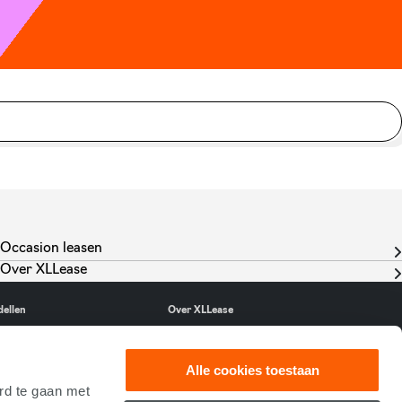
Occasion leasen
Over XLLease
dellen
Over XLLease
n ID. Polo
Contact
Alle cookies toestaan
val
Over ons
rd te gaan met
-tron
Nieuws