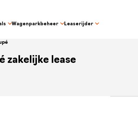
als
Wagenparkbeheer
Leaserijder
oupé
é zakelijke lease