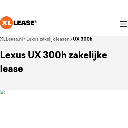
Ga naar hoofdinhoud
Je bent nu voorbij het hoofdmenu
XLLease.nl
Lexus zakelijk leasen
UX 300h
Lexus UX 300h zakelijke
lease