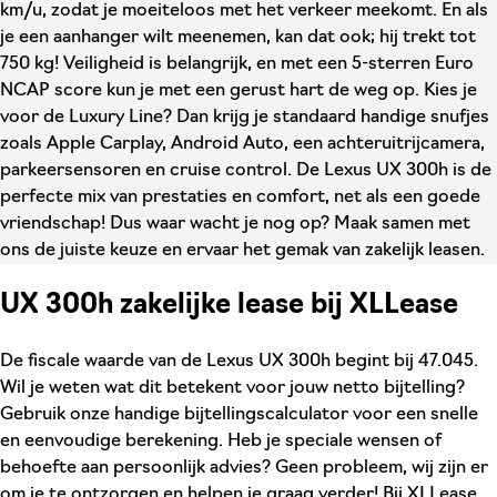
km/u, zodat je moeiteloos met het verkeer meekomt. En als
je een aanhanger wilt meenemen, kan dat ook; hij trekt tot
750 kg! Veiligheid is belangrijk, en met een 5-sterren Euro
NCAP score kun je met een gerust hart de weg op. Kies je
voor de Luxury Line? Dan krijg je standaard handige snufjes
zoals Apple Carplay, Android Auto, een achteruitrijcamera,
parkeersensoren en cruise control. De Lexus UX 300h is de
perfecte mix van prestaties en comfort, net als een goede
vriendschap! Dus waar wacht je nog op? Maak samen met
ons de juiste keuze en ervaar het gemak van zakelijk leasen.
UX 300h zakelijke lease bij XLLease
De fiscale waarde van de Lexus UX 300h begint bij 47.045.
Wil je weten wat dit betekent voor jouw netto bijtelling?
Gebruik onze handige bijtellingscalculator voor een snelle
en eenvoudige berekening. Heb je speciale wensen of
behoefte aan persoonlijk advies? Geen probleem, wij zijn er
om je te ontzorgen en helpen je graag verder! Bij XLLease