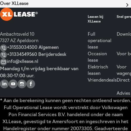
Over XLLease
Leasen bij
Snel ger
XLLease
Ambachtsveld 10
Full
Downlo
7327 AZ Apeldoorn
operational
lease
+31553034500 Algemeen
Occasion
Voor b
+31334549560 Berijdersdesk
lease
info@xllease.nl
Elektrisch
Voor
Maandag t/m vrijdag bereikbaar van
leasen
wagen
08:30-17:00 uur.
Vriendendeals
Direct
Advies
* Aan de berekening kunnen geen rechten ontleend worden.
Full Operational Lease wordt verstrekt door Volkswagen
Pon Financial Services B.V. handelend onder de naam
XLLease, gevestigd te Amersfoort en ingeschreven in het
Handelregister onder nummer 20073305. Geadverteerde