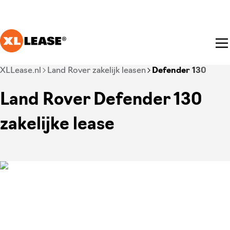
Ga naar hoofdinhoud
Je bent nu voorbij het hoofdmenu
XLLease.nl
Land Rover zakelijk leasen
Defender 130
Land Rover Defender 130
zakelijke lease