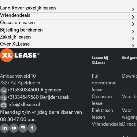
Land Rover zakelijk leasen
Vriendendeals
Occasion leasen
Bijtelling berekenen
Zakelijk leasen
Over XLLease
Leasen bij
Snel ger
XLLease
Ambachtsveld 10
Full
Downlo
7327 AZ Apeldoorn
operational
lease
+31553034500 Algemeen
Occasion
Voor b
+31334549560 Berijdersdesk
lease
info@xllease.nl
Elektrisch
Voor
Maandag t/m vrijdag bereikbaar van
leasen
wagen
08:30-17:00 uur.
Vriendendeals
Direct