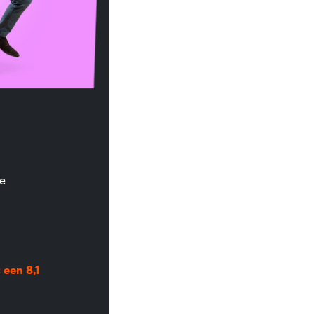
e
een 8,1