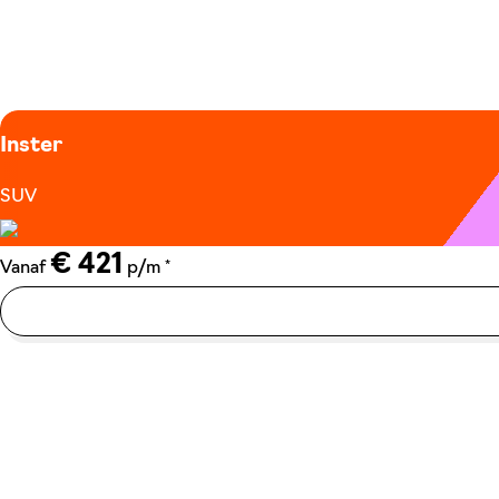
Inster
SUV
€ 421
*
Vanaf
p/m