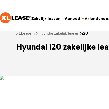
Ga naar hoofdinhoud
Zakelijk leasen
Aanbod
Vriendende
Je bent nu voorbij het hoofdmenu
XLLease.nl
Hyundai zakelijk leasen
i20
Hyundai i20 zakelijke le