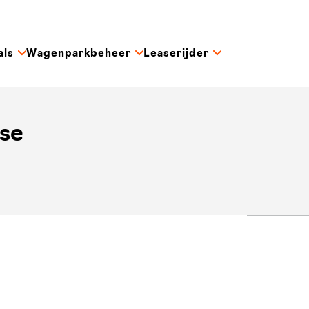
als
Wagenparkbeheer
Leaserijder
ase