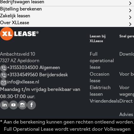
Bedrijfswagen leasen
Bijtelling berekenen
Zakelijk leasen
Over XLLease
Leasen bij
Snel ger
XLLease
Ambachtsveld 10
Full
Downlo
7327 AZ Apeldoorn
operational
lease
+31553034500 Algemeen
Occasion
Voor b
+31334549560 Berijdersdesk
lease
info@xllease.nl
Elektrisch
Voor
Maandag t/m vrijdag bereikbaar van
leasen
wagen
08:30-17:00 uur.
Vriendendeals
Direct
Advies
* Aan de berekening kunnen geen rechten ontleend worden.
Full Operational Lease wordt verstrekt door Volkswagen