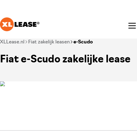
Ga naar hoofdinhoud
Je bent nu voorbij het hoofdmenu
XLLease.nl
Fiat zakelijk leasen
e-Scudo
Fiat e-Scudo zakelijke lease