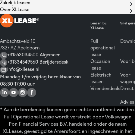
Zakelijk leasen
Over XLLease
Leasen bij
Snel ger
XLLease
Ambachtsveld 10
Full
Downlo
7327 AZ Apeldoorn
operational
lease
+31553034500 Algemeen
Occasion
Voor b
+31334549560 Berijdersdesk
lease
info@xllease.nl
Elektrisch
Voor
Maandag t/m vrijdag bereikbaar van
leasen
wagen
08:30-17:00 uur.
Vriendendeals
Direct
Advies
* Aan de berekening kunnen geen rechten ontleend worden.
Full Operational Lease wordt verstrekt door Volkswagen
Pon Financial Services B.V. handelend onder de naam
XLLease, gevestigd te Amersfoort en ingeschreven in het