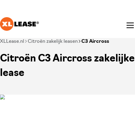
Ga naar hoofdinhoud
Je bent nu voorbij het hoofdmenu
XLLease.nl
Citroën zakelijk leasen
C3 Aircross
Citroën C3 Aircross zakelijke
lease