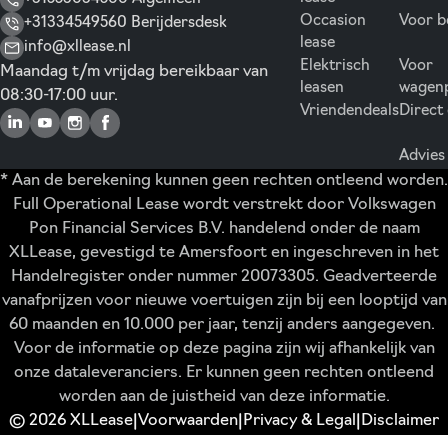
Occasion
Voor b
+31334549560 Berijdersdesk
lease
info@xllease.nl
Elektrisch
Voor
Maandag t/m vrijdag bereikbaar van
leasen
wagen
08:30-17:00 uur.
Vriendendeals
Direct
Advies
* Aan de berekening kunnen geen rechten ontleend worden.
Full Operational Lease wordt verstrekt door Volkswagen
Pon Financial Services B.V. handelend onder de naam
XLLease, gevestigd te Amersfoort en ingeschreven in het
Handelregister onder nummer 20073305. Geadverteerde
vanafprijzen voor nieuwe voertuigen zijn bij een looptijd van
60 maanden en 10.000 per jaar, tenzij anders aangegeven.
Voor de informatie op deze pagina zijn wij afhankelijk van
onze dataleveranciers. Er kunnen geen rechten ontleend
worden aan de juistheid van deze informatie.
© 2026 XLLease
Voorwaarden
Privacy & Legal
Disclaimer
|
|
|