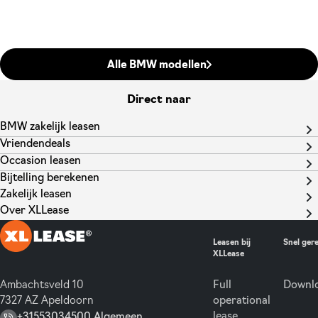
Alle BMW modellen
Direct naar
BMW zakelijk leasen
Vriendendeals
Occasion leasen
Bijtelling berekenen
Zakelijk leasen
Over XLLease
Leasen bij
Snel ger
XLLease
Ambachtsveld 10
Full
Downlo
7327 AZ Apeldoorn
operational
lease
+31553034500 Algemeen