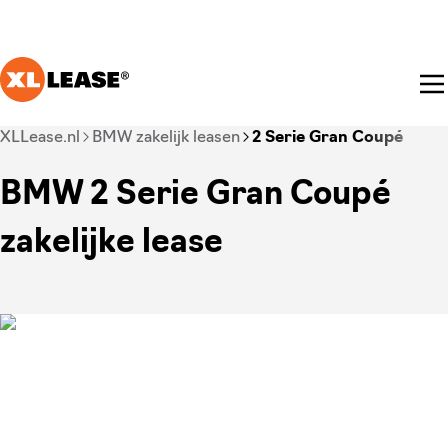
Ga naar hoofdinhoud
Je bent nu voorbij het hoofdmenu
XLLease.nl
BMW zakelijk leasen
2 Serie Gran Coupé
BMW 2 Serie Gran Coupé
zakelijke lease